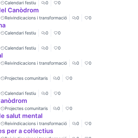
Calendari festiu
0
0
 del Canòdrom
Reivindicacions i transformació
0
0
na
Calendari festiu
0
0
Calendari festiu
0
0
l
Reivindicacions i transformació
0
0
Projectes comunitaris
0
0
Calendari festiu
0
0
 Canòdrom
Projectes comunitaris
0
0
e salut mental
Reivindicacions i transformació
0
0
s per a col·lectius