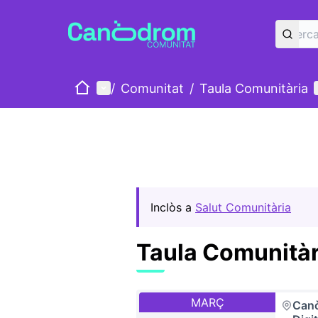
Inici
Menú principal
/
Comunitat
/
Taula Comunitària
Inclòs a
Salut Comunitària
Taula Comunitàr
MARÇ
Canò