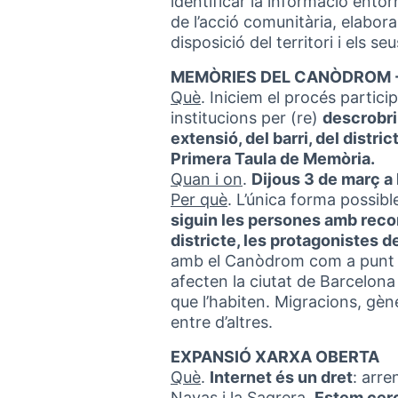
identificar la informació entor
de l’acció comunitària, elabor
disposició del territori i els seu
MEMÒRIES DEL CANÒDROM -
Què
. Iniciem el procés partici
institucions per (re)
descrobri
extensió, del barri, del distri
Primera Taula de Memòria.
Quan i on
.
Dijous 3 de març a
Per què
. L’única forma possibl
siguin les persones amb record
districte, les protagonistes d
amb el Canòdrom com a punt de
afecten la ciutat de Barcelona i
que l’habiten. Migracions, gèn
entre d’altres.
EXPANSIÓ XARXA OBERTA
Què
.
Internet és un dret
: arre
Navas i la Sagrera.
Estem cerc