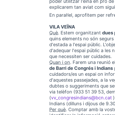
poder utilitzar l'eina en pro de
explicarem tan aviat com sigui
En paral·lel, aprofitem per ref
VILA VEÏNA
Què
. Estem organitzant
dues 
quins elements no són segurs i
d'estada a l'espai públic. L'obj
d'adequar l'espai públic a les 
que necessiten ser cuidades.
Quan i on
. Farem una reunió e
de Barri de Congrés i Indians
cuidadors/es un espai on info
d'aquestes passejades, a la ve
dubtes o suggeriments que se
via telèfon (933 51 39 53, dem
(
vv_congresindians@bcn.cat
(
Indians (dilluns i dijous de 9.
Per què
. Comptar amb la vostr