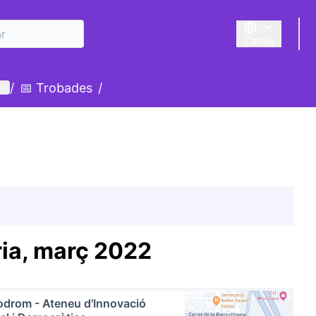
Català
Triar la llengua
Menú d'usuari
/
📅 Trobades
/
ia, març 2022
drom - Ateneu d'Innovació