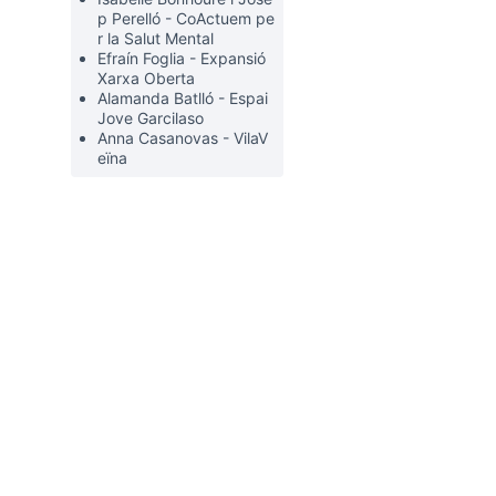
p Perelló - CoActuem pe
r la Salut Mental
Efraín Foglia - Expansió
Xarxa Oberta
Alamanda Batlló - Espai
Jove Garcilaso
Anna Casanovas - VilaV
eïna