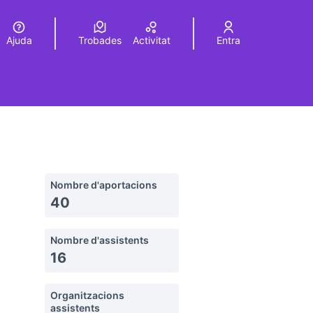
Ajuda
Trobades
Activitat
Entra
Elegir el idioma
Choose language
Nombre d'aportacions
40
Nombre d'assistents
16
Organitzacions
assistents