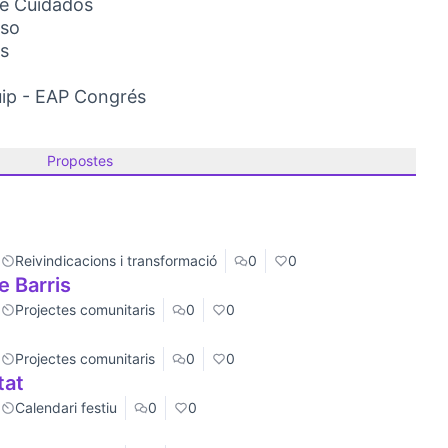
de Cuidados
aso
rs
uip - EAP Congrés
Propostes
Reivindicacions i transformació
0
0
e Barris
Projectes comunitaris
0
0
Projectes comunitaris
0
0
tat
Calendari festiu
0
0