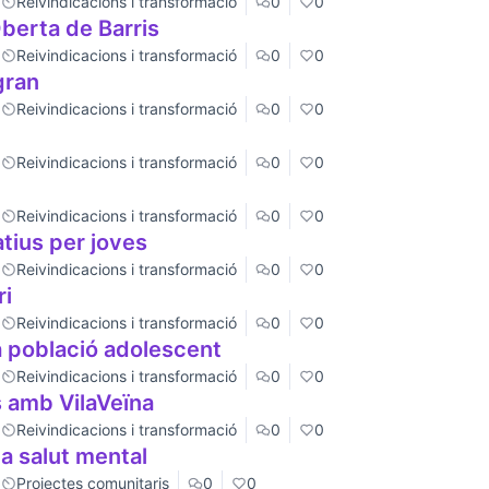
Reivindicacions i transformació
0
0
Oberta de Barris
Reivindicacions i transformació
0
0
gran
Reivindicacions i transformació
0
0
Reivindicacions i transformació
0
0
Reivindicacions i transformació
0
0
tius per joves
Reivindicacions i transformació
0
0
ri
Reivindicacions i transformació
0
0
a població adolescent
Reivindicacions i transformació
0
0
 amb VilaVeïna
Reivindicacions i transformació
0
0
a salut mental
Projectes comunitaris
0
0