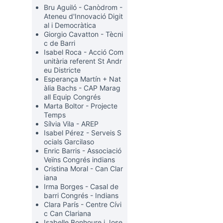
Bru Aguiló - Canòdrom -
Ateneu d'Innovació Digit
al i Democràtica
Giorgio Cavatton - Tècni
c de Barri
Isabel Roca - Acció Com
unitària referent St Andr
eu Districte
Esperança Martín + Nat
rols de recursos
àlia Bachs - CAP Marag
all Equip Congrés
Marta Boltor - Projecte
Temps
Sílvia Vila - AREP
Isabel Pérez - Serveis S
ocials Garcilaso
Enric Barris - Associació
Veïns Congrés indians
Cristina Moral - Can Clar
iana
Irma Borges - Casal de
barri Congrés - Indians
Clara París - Centre Cívi
c Can Clariana
Isabelle Bonhoure i Jose