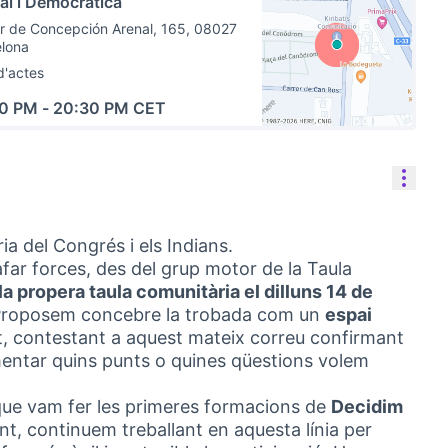
tal i Democràtica
r de Concepción Arenal, 165, 08027
elona
d'actes
00 PM
-
20:30 PM CET
(Link externo)
Cont
a del Congrés i els Indians.
far forces, des del grup motor de la Taula
 propera taula comunitària el dilluns 14 de
roposem concebre la trobada com un
espai
nt, contestant a aquest mateix correu confirmant
ntar quins punts o quines qüestions volem
e vam fer les primeres formacions de
Decidim
nt, continuem treballant en aquesta línia per