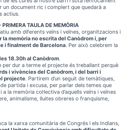
n de les cures al nostre barri i sota l’enfocament
ar un document ric i complert que quedarà a
s actius.
 PRIMERA TAULA DE MEMÒRIA
patiu amb diferents veïns i veïnes, organitzacions i
r la memòria no escrita del Canòdrom i, per
cte i finalment de Barcelona
. Per això celebrem la
 les 18.30h al Canòdrom
.
e per dur a terme el projecte és treballant perquè
s i vivències del Canòdrom, i del barri i
el projecte
. Partirem d’un seguit de temàtiques,
 partida i excusa, per parlar dels temes que
 a la memòria col·lectiva d’aquells veïns i veïnes
ere, animalisme, lluites obreres o franquisme,
nca la xarxa comunitària de Congrés i els Indians,
ant Unitats de Convivència amb dificultats de