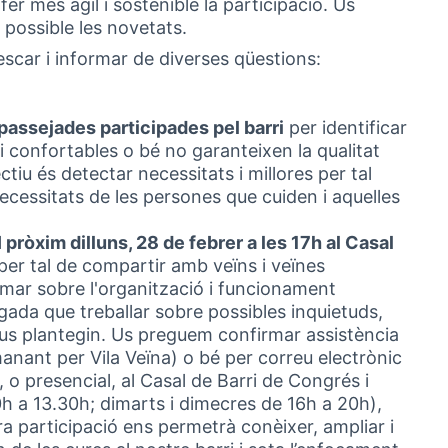
 fer més àgil i sostenible la participació. Us
 possible les novetats.
rescar i informar de diverses qüestions:
passejades participades pel barri
per identificar
 confortables o bé no garanteixen la qualitat
ectiu és detectar necessitats i millores per tal
necessitats de les persones que cuiden i aquelles
l
pròxim dilluns, 28 de febrer a les 17h al Casal
per tal de compartir amb veïns i veïnes
rmar sobre l'organització i funcionament
gada que treballar sobre possibles inquietuds,
us plantegin. Us preguem confirmar assistència
anant per Vila Veïna) o bé per correu electrònic
), o presencial, al Casal de Barri de Congrés i
Obrir en una pestanya nova)
30h a 13.30h; dimarts i dimecres de 16h a 20h),
a participació ens permetrà conèixer, ampliar i