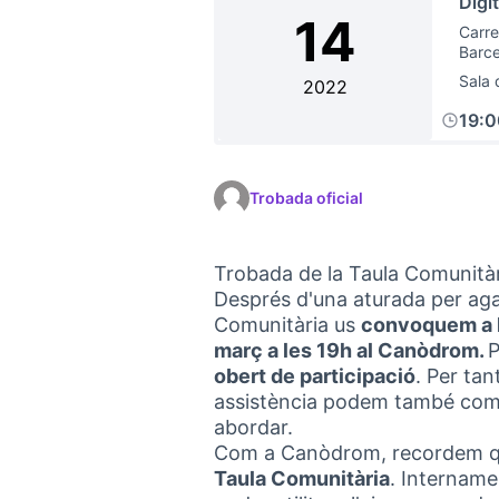
Digi
14
Carre
Barc
Sala 
2022
19:
Trobada oficial
Trobada de la Taula Comunitàri
Després d'una aturada per aga
Comunitària us
convoquem a la
març a les 19h al Canòdrom.
P
obert de participació
. Per ta
assistència podem també come
abordar.
Com a Canòdrom, recordem qu
Taula Comunitària
. Intername