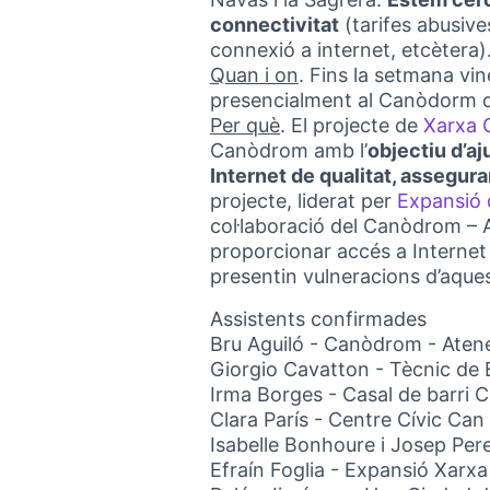
connectivitat
(tarifes abusive
connexió a internet, etcètera)
Quan i on
. Fins la setmana v
presencialment al Canòdorm d
Per què
. El projecte de
Xarxa 
Canòdrom amb l’
objectiu d’aj
Internet de qualitat, assegura
projecte, liderat per
Expansió 
col·laboració del Canòdrom – A
proporcionar accés a Internet 
presentin vulneracions d’aques
Assistents confirmades
Bru Aguiló - Canòdrom - Atene
Giorgio Cavatton - Tècnic de 
Irma Borges - Casal de barri 
Clara París - Centre Cívic Can
Isabelle Bonhoure i Josep Pere
Efraín Foglia - Expansió Xarx