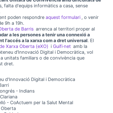
s, falta d'equips informàtics a casa, sense
.
inent poden respondre
aquest formulari
, o venir
(Obrir en una 
e 9h a 19h.
Oberta de Barris
arrenca al territori proper al
(Obrir en una pestanya nova)
udar a les persones a tenir una connexió a
nt l'accés a la xarxa com a dret universal
. El
de Xarxa Oberta (eXO)
i
Guifi·net
amb la
(Link externo)
(Link externo)
teneu d’Innovació Digital i Democràtica, vol
a unitats familiars o de convivència que
t dret.
u d'Innovació Digital i Democràtica
Barri
Congrés - Indians
 Clariana
lló - CoActuem per la Salut Mental
a Oberta