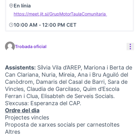
En línia
https://meet.jit.si/GrupMotorTaulaComunitaria
(Link externo)
10:00 AM
-
12:00 PM CET
Con
Trobada oficial
Assistents:
Sílvia Vila d’AREP, Mariona i Berta de
Can Clariana, Nuria, Mireia, Ana i Bru Aguiló del
Canòdrom, Damaris del Casal de Barri, Sara de
Vincles, Claudia de Garcilaso, Quim d’Escola
Ferran i Clua, Elisabteh de Serveis Socials.
S’excusa: Esperanza del CAP.
Ordre del dia
Projectes vincles
Proposta de xarxes socials per carnestoltes
Altres