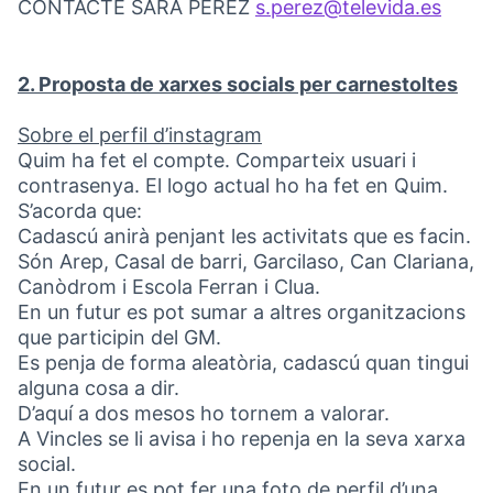
CONTACTE SARA PÉREZ
s.perez@televida.es
(Obri
2. Proposta de xarxes socials per carnestoltes
Sobre el perfil d’instagram
Quim ha fet el compte. Comparteix usuari i
contrasenya. El logo actual ho ha fet en Quim.
S’acorda que:
Cadascú anirà penjant les activitats que es facin.
Són Arep, Casal de barri, Garcilaso, Can Clariana,
Canòdrom i Escola Ferran i Clua.
En un futur es pot sumar a altres organitzacions
que participin del GM.
Es penja de forma aleatòria, cadascú quan tingui
alguna cosa a dir.
D’aquí a dos mesos ho tornem a valorar.
A Vincles se li avisa i ho repenja en la seva xarxa
social.
En un futur es pot fer una foto de perfil d’una