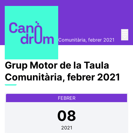
Menú
Entra
📅 Trobades
/
Menú 
Grup Motor de la Taula Comunitària, febrer 2021
Grup Motor de la Taula
Comunitària, febrer 2021
FEBRER
08
2021