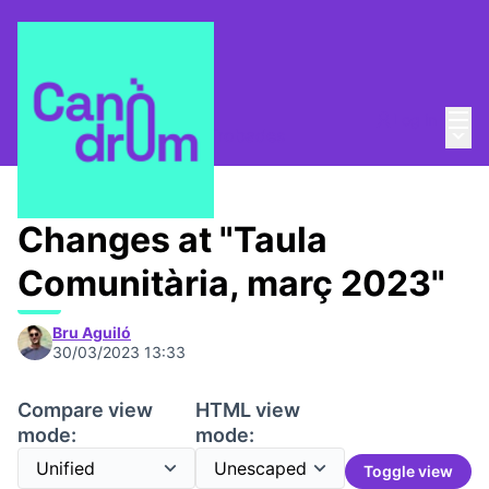
Mai
Log in
Main
Taula Comunitària
/
📅 Trobades
Changes at "Taula
Comunitària, març 2023"
Bru Aguiló
30/03/2023 13:33
Compare view
HTML view
mode:
mode:
Toggle view