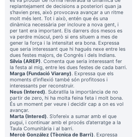
es va produir de forma reiterada la dinàmica de
replantejament de decisions a posteriori quan ja
s’havien pres, això provocava avançar a un ritme
molt més lent. Tot i això, entén que és una
dinàmica necessària per incloure a nova gent, i
per tant era important. Els darrers dos mesos es
va perdre múscul, però si ens situem a mes de
gener la força i la intensitat era bona. Expressa
que seria interessant que hi hagués nexe entre les
dues festes majors, de Congrés i dels Indians.
Sílvia (AREP)
. Comenta que seria interessant fer
la festa al mig, entre les dues festes de cada barri.
Marga (Fundació Viarany)
. Expressa que els
moments d’inflexió també són profitosos i
interessants per reconstruir.
Neus (Intered)
. Subratlla la importància de no
partir de zero, hi ha molta feina feta i molt bona.
És un moment per veure i decidir cap a on es vol
avançar.
Marta (Intered)
. S’ofereix a sumar amb el que
pugui, i continuar amb el procés d’aterratge a la
Taula Comunitària i al barri.
Mercè González (Tècnica de Barri)
. Expressa