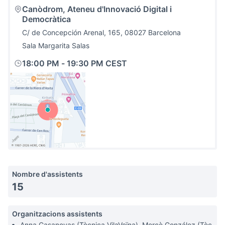
Canòdrom, Ateneu d'Innovació Digital i
Democràtica
C/ de Concepción Arenal, 165, 08027 Barcelona
Sala Margarita Salas
18:00 PM
-
19:30 PM CEST
(Link externo)
Nombre d'assistents
15
Organitzacions assistents
Anna Casanovas (Tècnica VilaVeïna), Mercè González (Tèc