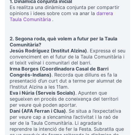
1. Dinàmica conjunta inicial
Es realitza una dinàmica conjunta per compartir
opinions i idees sobre com va anar la
darrera
Taula Comunitària
.
(Obrir en una pestanya nova)
2. Segona roda, què volem a futur per la Taula
Comunitària?
Jesús Rodríguez (Institut Alzina)
. Expressa el seu
convenciment en el futur de la Taula Comunitària i
el teixit veïnal i comunitari del barri.
Irma Borges (Coordinadora Casal de Barri
Congrés-Indians)
. Recorda que dilluns es fa la
presentació d’un curt dut a terme per alumnat de
l’Institut Alzina a les 11am.
Eva i Núria (Serveis Socials)
. Apunten que
segueixen en procés de coneixença del territori
per veure què poden aportar.
Dani (AFA Ferran i Clua)
. Se situa a l’expectativa
per veure cap a s’encamina l’activitat i la raó de
ser de la Taula Comunitària. Li agradaria
reprendre la intenció de fer la Festa. Subratlla que