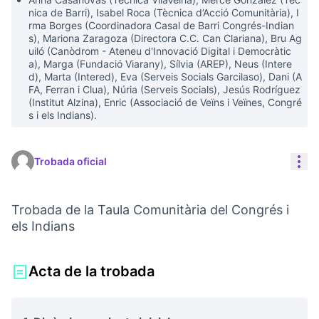
nica de Barri), Isabel Roca (Tècnica d’Acció Comunitària), I
rma Borges (Coordinadora Casal de Barri Congrés-Indian
s), Mariona Zaragoza (Directora C.C. Can Clariana), Bru Ag
uiló (Canòdrom - Ateneu d'Innovació Digital i Democràtic
a), Marga (Fundació Viarany), Sílvia (AREP), Neus (Intere
d), Marta (Intered), Eva (Serveis Socials Garcilaso), Dani (A
FA, Ferran i Clua), Núria (Serveis Socials), Jesús Rodríguez
(Institut Alzina), Enric (Associació de Veïns i Veïnes, Congré
s i els Indians).
Con
Trobada oficial
Trobada de la Taula Comunitària del Congrés i
els Indians
Acta de la trobada