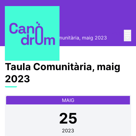
Menú
Entra
Menú 
📅 Trobades
/
Taula Comunitària, maig 2023
Taula Comunitària, maig
2023
MAIG
25
2023