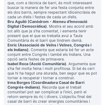
que, com a tècnica de barri, és molt interessant
buscar la manera de fer una festa conjunta entre
els dos barris, sempre respectant idiosincràsia de
cada un d’ells i festes de cada un d’ells.
Bru Aguiló (Canòdrom - Ateneu d'Innovació
Digital i Democràtica)
. Mostra el seu acord amb
tot allò que ja s’ha comentat, i esmenta tenir
present que el que es treballa avui a Taula
Comunitària és el barri que tindrem demà.
Enric (Associació de Veïns i Veïnes, Congrés i
els Indians)
. Comenta que estaria bé fer un acte
conjunt entre Congrés i també els Indians. Una
opció seria festes de primavera.
Isabel Roca (Acció Comunitària)
. Argumenta que
s’ha fet molta feina i molt profitosa. Si bé és cert
que hi ha hagut una aturada, ben segur que es pot
tornar a recuperar i tornar a construir.
Irma Borges (Coordinadora Casal de Barri
Congrés-Indians)
. Recorda que el treball
comunitari pot ser complicat a l’inici, però el
retorn sempre és ric i divers. L’objectiu final del
casal de barri és crear sinergies comunitàries i