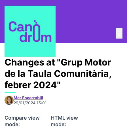
Mai
Log in
Main
Taula Comunitària
/
📅 Trobades
Changes at "Grup Motor
de la Taula Comunitària,
febrer 2024"
Mar Escarrabill
29/01/2024 15:01
Compare view
HTML view
mode:
mode: