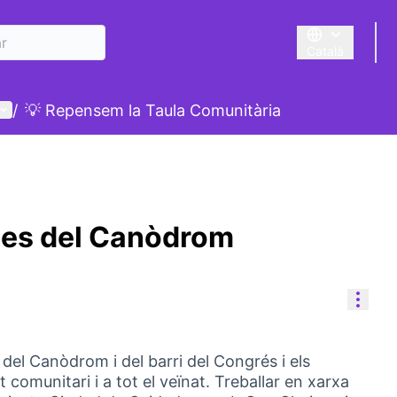
Català
Triar la llengua
Menú d'usuari
/
💡 Repensem la Taula Comunitària
ies del Canòdrom
Cont
del Canòdrom i del barri del Congrés i els
xit comunitari i a tot el veïnat. Treballar en xarxa