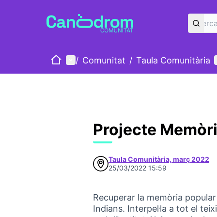
Inici
Menú principal
/
Comunitat
/
Taula Comunitària
Projecte Memòr
Taula Comunitària, març 2022
25/03/2022 15:59
Recuperar la memòria popular 
Indians. Interpel·la a tot el tei