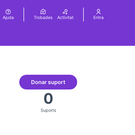
Ajuda
Trobades
Activitat
Entra
Elegir el idioma
Choose language
Donar suport
Projecte Memòries del Canòdro
0
rols de recursos
Suports