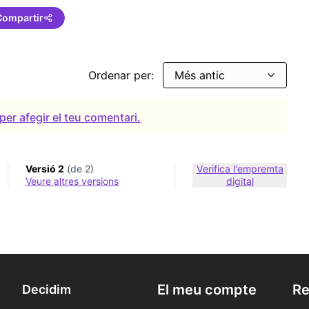
Compartir
Ordenar per:
per afegir el teu comentari.
Versió 2
(de 2)
Verifica l'empremta
veure altres versions
digital
El meu compte
Re
Decidim