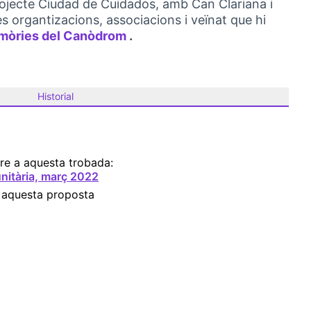
projecte Ciudad de Cuidados, amb Can Clariana i
es organtizacions, associacions i veïnat que hi
òries del Canòdrom
.
(Obrir en una pestanya nova)
Historial
re a aquesta trobada:
nitària, març 2022
 aquesta proposta
itaris