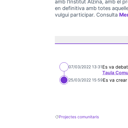
amb l’Institut Alzina, amb el 
en definitiva amb totes aquell
vulgui participar. Consulta
Mem
Es va debat
07/03/2022 13:31
Taula Comu
Es va crear
25/03/2022 15:59
Projectes comunitaris
Resultats en filtrar per: Projectes comun