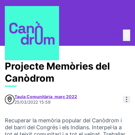
Mai
Log in
Main
Taula Comunitària
/
Proposals
Projecte Memòries del
Canòdrom
Taula Comunitària, març 2022
Res
25/03/2022 15:59
Recuperar la memòria popular del Canòdrom i
del barri del Congrés i els Indians. Interpel·la a
tot el teixit comunitari i a tot el veïnat. Treballar