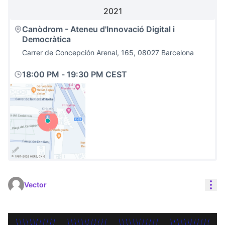
2021
Canòdrom - Ateneu d'Innovació Digital i
Democràtica
Carrer de Concepción Arenal, 165, 08027 Barcelona
18:00 PM
-
19:30 PM CEST
(Link externo)
Con
Vector