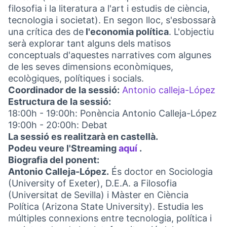
filosofia i la literatura a l'art i estudis de ciència,
tecnologia i societat). En segon lloc, s'esbossarà
una crítica des de
l'economia política
. L'objectiu
serà explorar tant alguns dels matisos
conceptuals d'aquestes narratives com algunes
de les seves dimensions econòmiques,
ecològiques, polítiques i socials.
Coordinador de la sessió:
Antonio calleja-López
(L
Estructura de la sessió:
18:00h - 19:00h: Ponència Antonio Calleja-López
19:00h - 20:00h: Debat
La sessió es realitzarà en castellà.
Podeu veure l'Streaming
aquí
.
(Link externo)
Biografia del ponent:
Antonio Calleja-López.
És doctor en Sociologia
(University of Exeter), D.E.A. a Filosofia
(Universitat de Sevilla) i Màster en Ciència
Política (Arizona State University). Estudia les
múltiples connexions entre tecnologia, política i