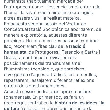
humanista (habitualment marcada per
l'antropocentrisme i l'essencialisme) entorn de
l'humà i la seva relació amb les tecnologies,
altres éssers vius i la realitat mateixa.
En aquesta segona sessió del Vector de
Conceptualització Sociotécnica abordarem, de
manera exploratòria, aquestes diferents
posicions. Ho farem en tres passos: en primer
lloc, recorrerem fites clau de la
tradició
humanista
, de Protàgores i Terencio a Sartre i
Grassi; a continuació revisarem els
posicionaments del transhumanisme i
l'humanisme tecnològic, que sorgeixen i
divergeixen d'aquesta tradició; en tercer lloc,
repassarem i assajarem diferents reflexions
entorn dels posthumanismes.
Aquesta sessió tindrà dues aproximacions
fonamentals. En primer lloc, es farà un
recorregut centrat en la
història de les idees i la
cultura
(recolzat en obres que aniran de la