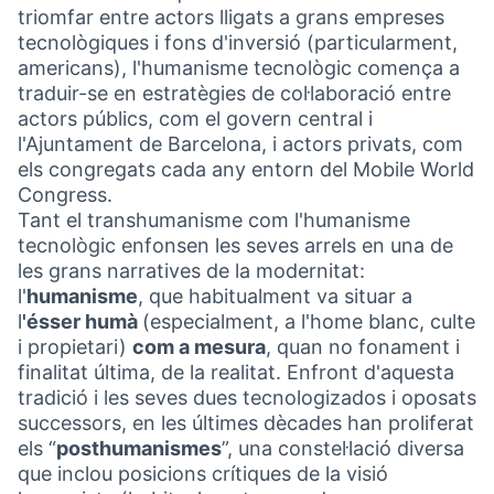
triomfar entre actors lligats a grans empreses
tecnològiques i fons d'inversió (particularment,
americans), l'humanisme tecnològic comença a
traduir-se en estratègies de col·laboració entre
actors públics, com el govern central i
l'Ajuntament de Barcelona, i actors privats, com
els congregats cada any entorn del Mobile World
Congress.
Tant el transhumanisme com l'humanisme
tecnològic enfonsen les seves arrels en una de
les grans narratives de la modernitat:
l'
humanisme
, que habitualment va situar a
l
'ésser humà
(especialment, a l'home blanc, culte
i propietari)
com a mesura
, quan no fonament i
finalitat última, de la realitat. Enfront d'aquesta
tradició i les seves dues tecnologizados i oposats
successors, en les últimes dècades han proliferat
els “
posthumanismes
”, una constel·lació diversa
que inclou posicions crítiques de la visió