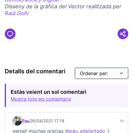
(Link externo)
Disseny de la gràfica del Vector realitzada per
Raúl Goñi
(Link externo)
Detalls del comentari
Estàs veient un sol comentari
Mostra tots els comentaris
Pau
26/04/2021 17:18
Comentari 22491 (respon al comentari 22490)
genial! muchas gracias
@pau_adelantado
:)