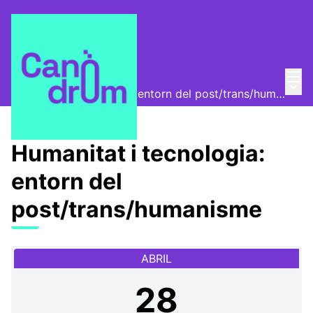
Menú
Entra
Trobades
/
Menú 
Humanitat i tecnologia: entorn del post/trans/humanisme
Humanitat i tecnologia:
entorn del
post/trans/humanisme
ABRIL
28