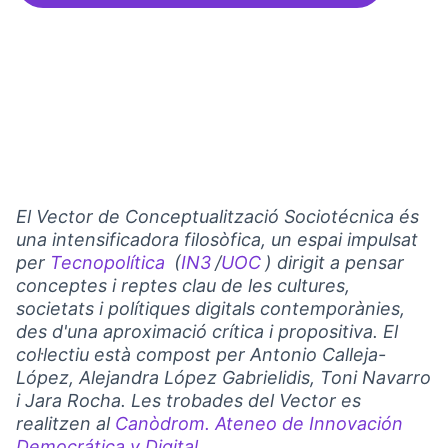
El Vector de Conceptualització Sociotécnica és
una intensificadora filosòfica, un espai impulsat
per
Tecnopolítica
(
IN3
/
UOC
) dirigit a pensar
(Link externo)
(Link externo)
(Link externo)
conceptes i reptes clau de les cultures,
societats i polítiques digitals contemporànies,
des d'una aproximació crítica i propositiva. El
col·lectiu està compost per Antonio Calleja-
López, Alejandra López Gabrielidis, Toni Navarro
i Jara Rocha. Les trobades del Vector es
realitzen al
Canòdrom. Ateneo de Innovación
Democrática y Digital
.