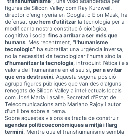
“transhumanisme”
, una visió abanderada per
figures de Silicon Valley com Ray Kurzweil,
director d'enginyeria en Google, o Elon Musk, ha
defensat que
hem d'utilitzar
la tecnologia per a
modificar la nostra constitució biològica,
cognitiva i social
fins a arribar a ser més que
humans
. Més recentment, "
l'humanisme
tecnològic”
ha subratllat una urgència inversa,
no la necessitat de tecnologizar l'humà sinó la
d'humanitzar la tecnologia
, introduint l'ètica i els
valors de l'humanisme en el seu si,
per a evitar
que ens destrueixi
. Aquesta segona posició
agrupa figures públiques que van des d'alguns
renegats de Silicon Valley a intel·lectuals locals
com José María Lasalle, Secretari d'Estat de
Telecomunicacions amb Mariano Rajoy i autor
d'un llibre sobre el tema.
Sobre aquestes visions es tracta de construir
agendes politicoeconòmiques a mitjà i llarg
termini
. Mentre que el transhumanisme sembla