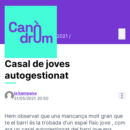
Menú
Entra
Menú 
Biennal Ciutat i Ciència 2021
/
Repensem el barri
Casal de joves
autogestionat
la kampana
Con
31/05/2021 20:50
Hem observat que una mancança molt gran que
te el barri és la trobada d'un espai físic jove , com
ara un casal autogestionat del barri que ens