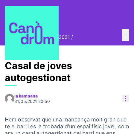
Mai
Log in
Main
Biennal Ciutat i Ciència 2021
/
Repensem el barri
Casal de joves
autogestionat
la kampana
Res
31/05/2021 20:50
Hem observat que una mancança molt gran que
te el barri és la trobada d'un espai físic jove , com
ara un casal autogestionat del barri que ens