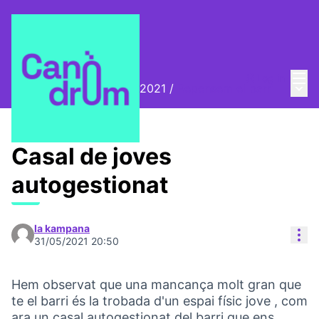
Mai
Log in
Main
Biennal Ciutat i Ciència 2021
/
Repensem el barri
Casal de joves
autogestionat
la kampana
Res
31/05/2021 20:50
Hem observat que una mancança molt gran que
te el barri és la trobada d'un espai físic jove , com
ara un casal autogestionat del barri que ens