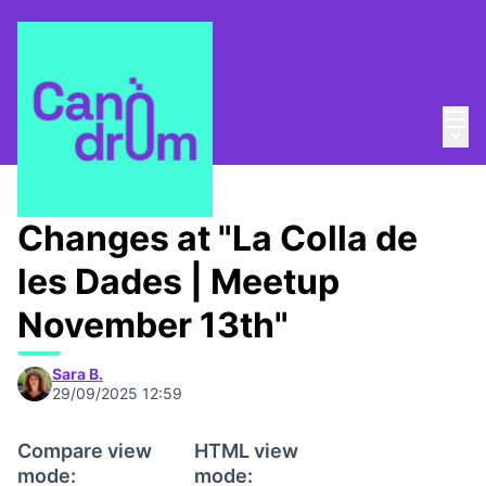
Mai
Log in
Main
La Colla de les dades
/
Bimonthly meetups
Changes at "La Colla de
les Dades | Meetup
November 13th"
Sara B.
29/09/2025 12:59
Compare view
HTML view
mode:
mode: