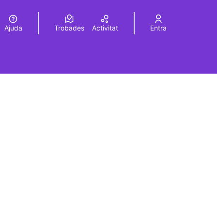
Ajuda
Trobades
Activitat
Entra
Elegir el idioma
Choose language