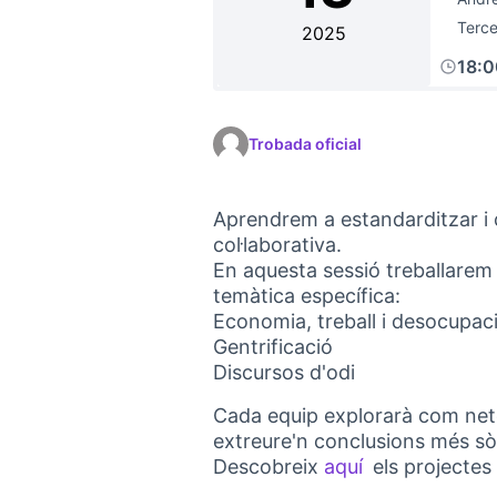
Terce
2025
18:
Trobada oficial
Aprendrem a estandarditzar i c
col·laborativa.
En aquesta sessió treballarem
temàtica específica:
Economia, treball i desocupac
Gentrificació
Discursos d'odi
Cada equip explorarà com nete
extreure'n conclusions més sòlid
Descobreix
aquí
els projectes
(Obrir en una