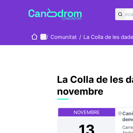
Inici
Menú principal
/
Comunitat
/
La Colla de les dad
La Colla de les 
novembre
NOVEMBRE
Canò
demo
13
Carre
Andr