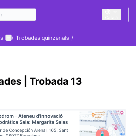
Català
Triar la llengua
Menú d'usuari
es
/
Trobades quinzenals
/
dades | Trobada 13
drom - Ateneu d'innovació
drática Sala: Margarita Salas
r de Concepción Arenal, 165, Sant
eu, 08027 Barcelona