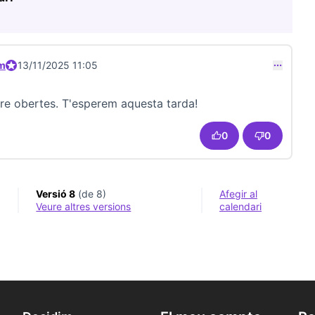
om
Participant oficial
13/11/2025 11:05
comentari 23686)
pre obertes. T'esperem aquesta tarda!
0
0
Versió 8
(de 8)
Afegir al
veure altres versions
calendari