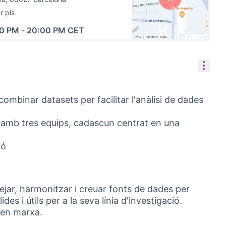
r pis
00 PM
-
20:00 PM CET
(Link externo)
Cont
ombinar datasets per facilitar l'anàlisi de dades
 amb tres equips, cadascun centrat en una
ió
jar, harmonitzar i creuar fonts de dades per
es i útils per a la seva línia d'investigació.
 en marxa.
 pestanya nova)