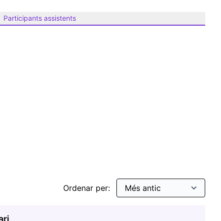
Participants assistents
itats
Ordenar per:
ari