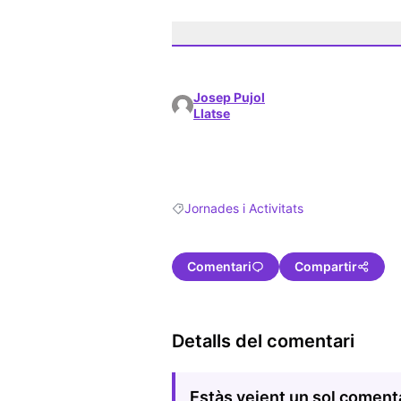
Josep Pujol
Llatse
Jornades i Activitats
Resultats en filtrar per: Jornades i Activ
Comentari
Compartir
Detalls del comentari
Estàs veient un sol coment