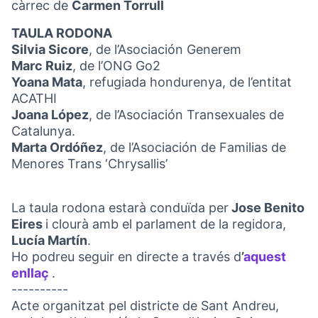
càrrec de
Carmen Torrull
TAULA RODONA
Silvia Sicore
, de l’Asociación Generem
Marc Ruiz
, de l’ONG Go2
Yoana Mata
, refugiada hondurenya, de l’entitat
ACATHI
Joana López
, de l’Asociación Transexuales de
Catalunya.
Marta Ordóñez
, de l’Asociación de Familias de
Menores Trans ‘Chrysallis’
La taula rodona estarà conduïda per
Jose Benito
Eires
i clourà amb el parlament de la regidora,
Lucía Martín
.
Ho podreu seguir en directe a través d
’
aquest
enllaç
.
(Link externo)
----------
Acte organitzat pel districte de Sant Andreu,