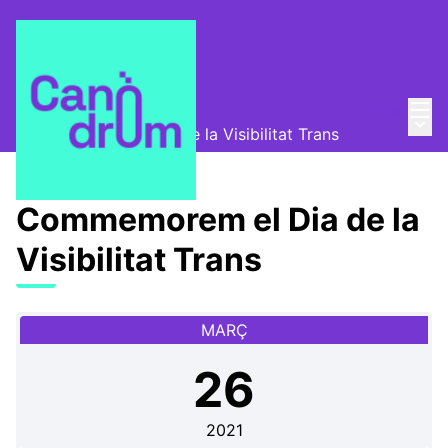
Menú
Entra
Canòdrom Obert
/
Menú 
Commemorem el Dia de la Visibilitat Trans
Commemorem el Dia de la
Visibilitat Trans
MARÇ
26
2021