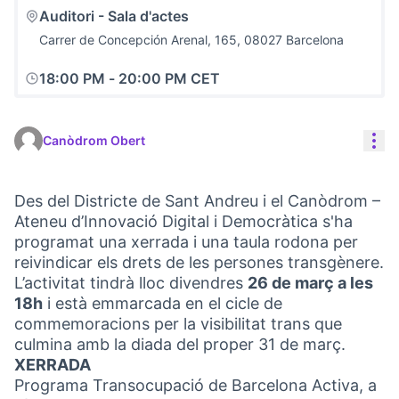
Auditori - Sala d'actes
Carrer de Concepción Arenal, 165, 08027 Barcelona
18:00 PM
-
20:00 PM CET
Con
Canòdrom Obert
Des del Districte de Sant Andreu i el Canòdrom –
Ateneu d’Innovació Digital i Democràtica s'ha
programat una xerrada i una taula rodona per
reivindicar els drets de les persones transgènere.
L’activitat tindrà lloc divendres
26 de març a les
18h
i està emmarcada en el cicle de
commemoracions per la visibilitat trans que
culmina amb la diada del proper 31 de març.
XERRADA
Programa Transocupació de Barcelona Activa, a