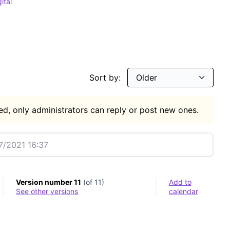
ital
gs
 for: Cultura digital
Sort by:
d, only administrators can reply or post new ones.
/2021 16:37
Version number 11
(of 11)
Add to
see other versions
calendar