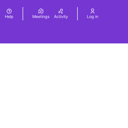
Help
Meetings
Activity
Log in
a
Elegir el idioma
Choose language