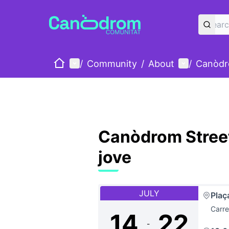
Home
Main menu
User menu
/
Community
/
About
/
Canòdr
Canòdrom Street 
jove
JULY
Plaç
Carre
14
22
-