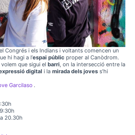
 del Congrés i els Indians i voltants comencen un
e hi hagi a l’
espai
públic
proper al Canòdrom.
volem que sigui el
barri
, on la intersecció entre la
xpressió digital
i la
mirada dels joves
s'hi
ove Garcilaso
.
(External link)
9:30h
19:30h
0 a 20.30h