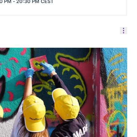
00 PM
-
20:30 PM CEST
Reso