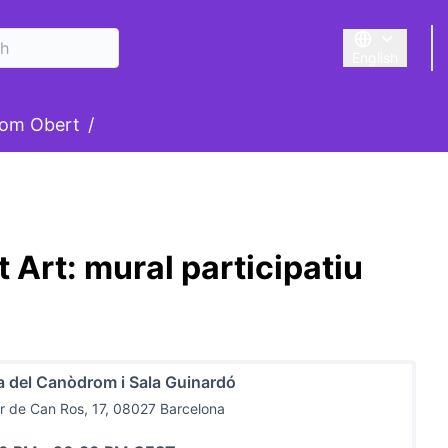
English
Triar la llengu
om Obert
/
Art: mural participatiu
a del Canòdrom i Sala Guinardó
r de Can Ros, 17, 08027 Barcelona