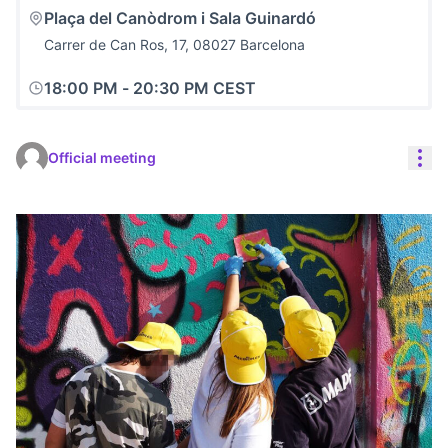
Plaça del Canòdrom i Sala Guinardó
Carrer de Can Ros, 17, 08027 Barcelona
18:00 PM
-
20:30 PM CEST
Res
Official meeting