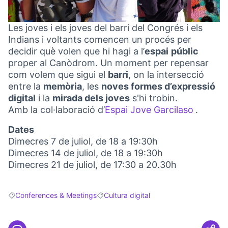
Les joves i els joves del barri del Congrés i els
Indians i voltants comencen un procés per
decidir què volen que hi hagi a l’
espai
públic
proper al Canòdrom. Un moment per repensar
com volem que sigui el
barri
, on la intersecció
entre la
memòria
, les
noves formes d’expressió
digital
i la
mirada dels joves
s'hi trobin.
Amb la col·laboració d’
Espai Jove Garcilaso
.
(Externa
Dates
Dimecres 7 de juliol, de 18 a 19:30h
Dimecres 14 de juliol, de 18 a 19:30h
Dimecres 21 de juliol, de 17:30 a 20.30h
Conferences & Meetings
Cultura digital
Filter results for: Conferences & Meetings
Filter results for: Cultura digital