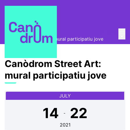
Mai
Log in
Canòdrom Obert
/
Main
Canòdrom Street Art: mural participatiu jove
Canòdrom Street Art:
mural participatiu jove
JULY
14
22
-
2021