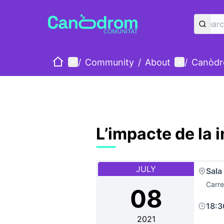
Home
Main menu
User menu
/
Community
/
About
/
Canòdr
L’impacte de la 
JULY
Sala
Carre
08
18:
2021