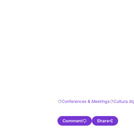
Conferences & Meetings
Cultura dig
Filter results for: Conferences & Meetin
Filter results
Comment
Share