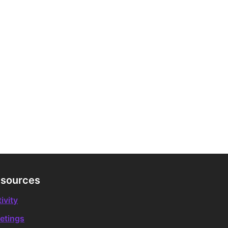
sources
ivity
etings