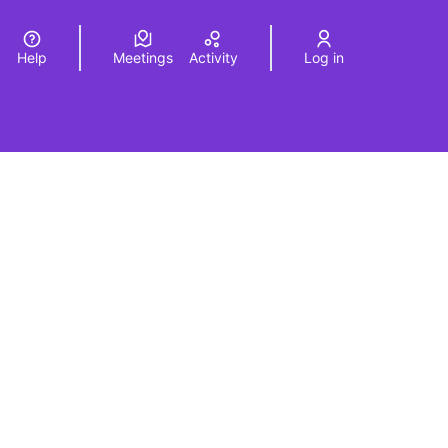
Help
Meetings
Activity
Log in
a
Elegir el idioma
Choose language