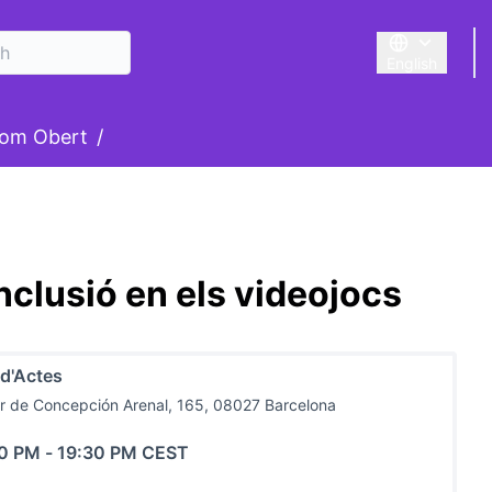
English
Triar la llengu
om Obert
/
inclusió en els videojocs
 d'Actes
r de Concepción Arenal, 165, 08027 Barcelona
30 PM
-
19:30 PM CEST