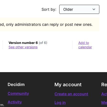
Sort by:
d, only administrators can reply or post new ones.
Version number 6
(of 6)
Add to
see other versions
calendar
My account
Re
Decidim
Community
Create an account
Act
Activity
Log in
Me
rm.