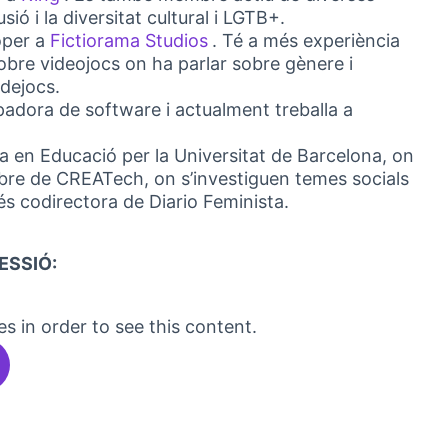
(External link)
sió i la diversitat cultural i LGTB+.
oper a
Fictiorama Studios
. Té a més experiència
(External link)
obre videojocs on ha parlar sobre gènere i
idejocs.
adora de software i actualment treballa a
 en Educació per la Universitat de Barcelona, on
bre de CREATech, on s’investiguen temes socials
és codirectora de Diario Feminista.
ESSIÓ:
es in order to see this content.