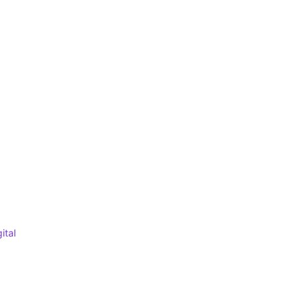
ital
gs
 for: Cultura digital