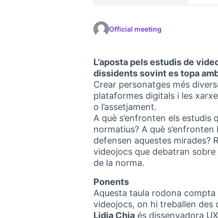
Official meeting
L’aposta pels estudis de video
dissidents sovint es topa amb
Crear personatges més diverso
plataformes digitals i les xarx
o l’assetjament.
A què s’enfronten els estudis
normatius? A què s’enfronten l
defensen aquestes mirades? Re
videojocs que debatran sobre l’
de la norma.
Ponents
Aquesta taula rodona compta a
videojocs, on hi treballen des 
Lidia Chia
és dissenyadora U