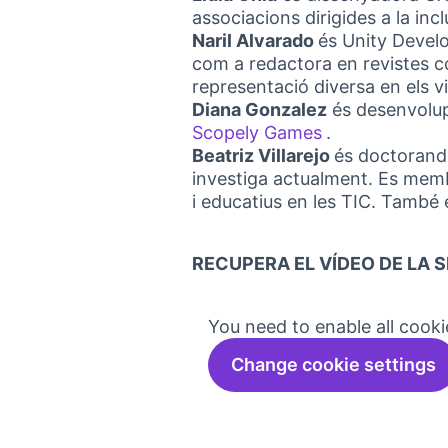
associacions dirigides a la inclu
Naril Alvarado
és Unity Devel
com a redactora en revistes c
representació diversa en els v
Diana Gonzalez
és desenvolup
Scopely Games
.
(External link)
Beatriz Villarejo
és doctoranda
investiga actualment. Es mem
i educatius en les TIC. També 
RECUPERA EL VÍDEO DE LA S
You need to enable all cooki
Change cookie settings