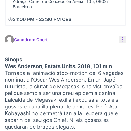
Adreça: Carrer de Concepción Arenal, 165, 08027
Barcelona
21:00 PM
-
23:30 PM CEST
Con
Canòdrom Obert
Sinopsi
Wes Anderson, Estats Units. 2018, 101 min
Tornada a l’animació stop-motion del 6 vegades
nominat a l’Oscar Wes Anderson. En un Japó
futurista, la ciutat de Megasaki s’ha vist envaïda
pel que sembla ser una greu epidèmia canina.
L’alcalde de Megasaki exilia i expulsa a tots els
gossos en una illa plena de deixalles. Però Atari
Kobayashi no permetrà tan a la lleugera que el
separin del seu gos Chief. Ni els gossos es
quedaran de braços plegats.