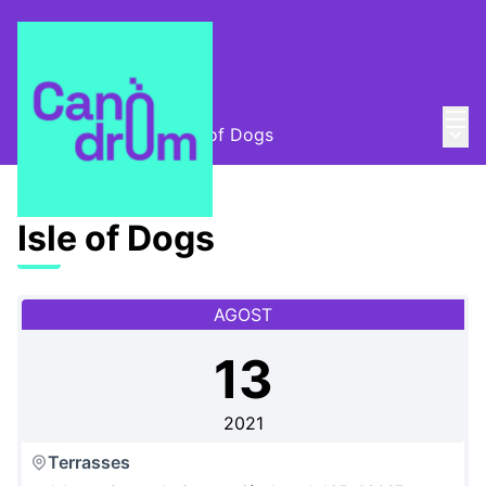
Menú
Entra
Menú 
Canòdrom Obert
/
Isle of Dogs
Isle of Dogs
AGOST
13
2021
Terrasses