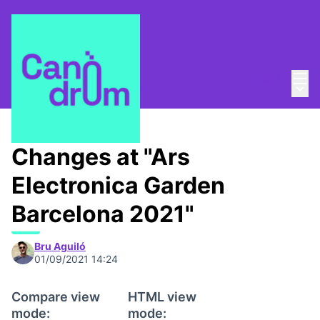
Mai
Log in
Main
About
/
Canòdrom Obert
Changes at "Ars
Electronica Garden
Barcelona 2021"
Bru Aguiló
01/09/2021 14:24
Compare view
HTML view
mode:
mode: