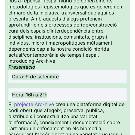
nos a repensar l’espai híbrid de coneixements,
metodologies i epistemologies que es generen en
el marc de la iniciativa transversal que aquí es
presenta. Amb aquests diàlegs pretenem
aprofundir en els processos de (de)construcció i
cura dels espais d’interdependència entre
disciplines, institucions, comunitats, grups i
individus, micro i macropolítiques mútuament
dependents cap a la nostra condició híbrida
actual/contemporània de temps i espai.
Introducing Arc-hive
Presentació
Data: 9 de setembre
Hora: 16h a 21h
El
projecte Arc-hive
crea una plataforma digital de
codi obert que afegeix, preserva, publica,
distribueix i contextualitza una varietat
d’informació, coneixement i documentació sobre
l’art amb un enfocament en els biomedia,
assegurant l’accés obert a una varietat d’usuaris, i