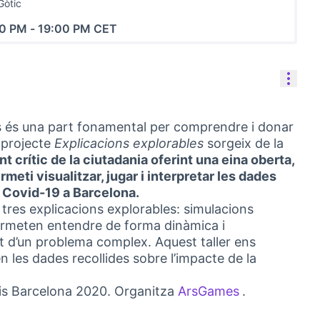
Gòtic
00 PM
-
19:00 PM CET
Cont
ats és una part fonamental per comprendre i donar
l projecte
Explicacions explorables
sorgeix de la
crític de la ciutadania oferint una eina oberta,
rmeti visualitzar, jugar i interpretar les dades
a Covid-19 a Barcelona.
tres explicacions explorables: simulacions
ermeten entendre de forma dinàmica i
 d’un problema complex. Aquest taller ens
 les dades recollides sobre l’impacte de la
is Barcelona 2020. Organitza
ArsGames
.
(Link externo