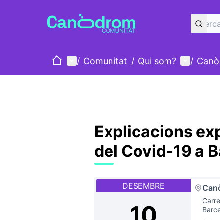
Inici
Menú principal
Menú d'u
/
Comunitat
/
Qui som?
/
Canò
Explicacions exp
del Covid-19 a 
DESEMBRE
Can
Carre
10
Barce