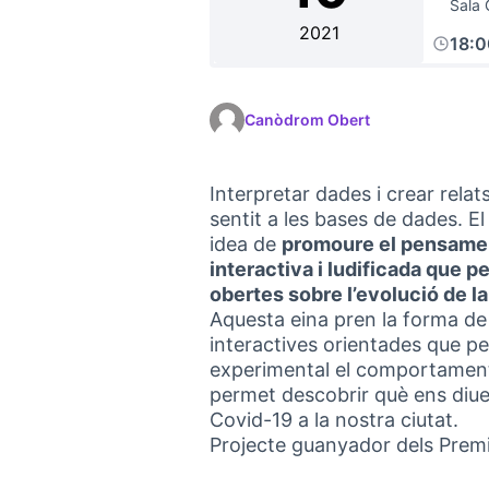
Sala 
2021
18:
Canòdrom Obert
Interpretar dades i crear rel
sentit a les bases de dades. E
idea de
promoure el pensament 
interactiva i ludificada que pe
obertes sobre l’evolució de l
Aquesta eina pren la forma de 
interactives orientades que p
experimental el comportament
permet descobrir què ens diuen
Covid-19 a la nostra ciutat.
Projecte guanyador dels Prem