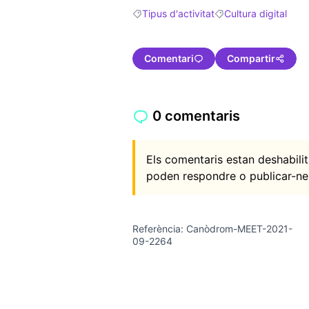
Tipus d'activitat
Cultura digital
Resultats en filtrar per: Tipus d'activitat
Resultats en filtrar pe
Comentari
Compartir
0 comentaris
Els comentaris estan deshabil
poden respondre o publicar-ne
Referència: Canòdrom-MEET-2021-
09-2264