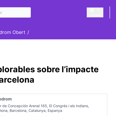
Català
Triar la llengua
suari
drom Obert
/
lorables sobre l’impacte
Barcelona
òdrom
r de Concepción Arenal 165, El Congrés i els Indians,
lona, Barcelona, Catalunya, Espanya