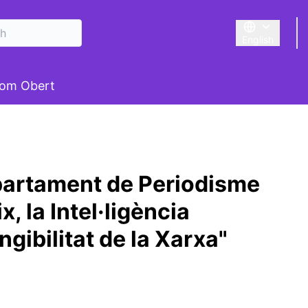
English
Triar la llengu
om Obert
partament de Periodisme
x, la Intel·ligència
tangibilitat de la Xarxa"