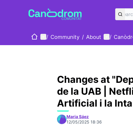
Home
Main menu
User menu
/
Community
/
About
/
Canòdr
Changes at "De
de la UAB | Netfli
Artificial i la In
Maria Sáez
12/05/2025 18:36