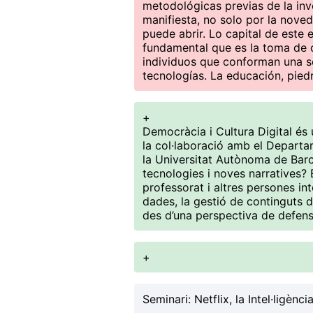
metodológicas previas de la inv
manifiesta, no solo por la nove
puede abrir. Lo capital de este 
fundamental que es la toma de c
individuos que conforman una so
tecnologías. La educación, pied
+
Democràcia i Cultura Digital és 
la col·laboració amb el Depart
la Universitat Autònoma de Barc
tecnologies i noves narratives?
professorat i altres persones in
dades, la gestió de continguts di
des d’una perspectiva de defens
+
Seminari:
Netflix, la Intel·ligènci