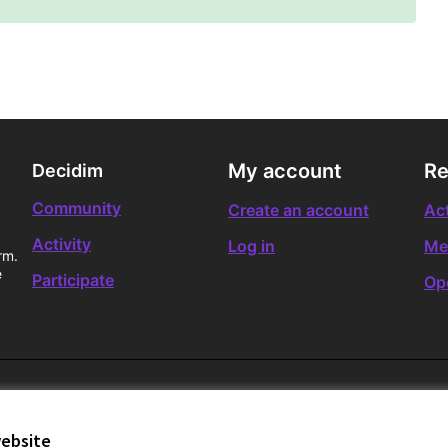
My account
Re
Decidim
Community
Create an account
Act
Activity
Log in
Me
rm.
e
Participate
Op
website