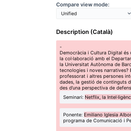
Compare view mode:
Description (Català)
-
Democràcia i Cultura Digital és 
la col·laboració amb el Depart
la Universitat Autònoma de Barc
tecnologies i noves narratives?
professorat i altres persones in
dades, la gestió de continguts di
des d’una perspectiva de defens
Seminari:
Netflix, la Intel·ligèn
Ponente:
Emiliano Iglesia Albo
programa de Comunicació i Pe