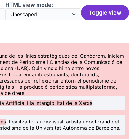
HTML view mode:
Toggle view
una de les línies estratègiques del Canòdrom. Iniciem
ament de Periodisme i Ciències de la Comunicació de
elona (UAB). Quin vincle hi ha entre noves
 Ens trobarem amb estudiants, doctorands,
teressades per reflexionar entorn el periodisme de
gitals i la producció periodística multiplataforma,
a de drets.
cia Artificial i la Intangibilitat de la Xarxa
.
res
. Realitzador audiovisual, artista i doctorand del
riodisme de la Universitat Autònoma de Barcelona.