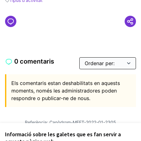
Tipus d'activitat
Resultats en filtrar per: Tipus d'activitat
0 comentaris
Els comentaris estan deshabilitats en aquests
moments, només les administradores poden
respondre o publicar-ne de nous.
Referència: Canòdrom-MEET-2022-01-2305
Versió 4
(de 4)
veure altres versions
Informació sobre les galetes que es fan servir a
Afegir al calendari