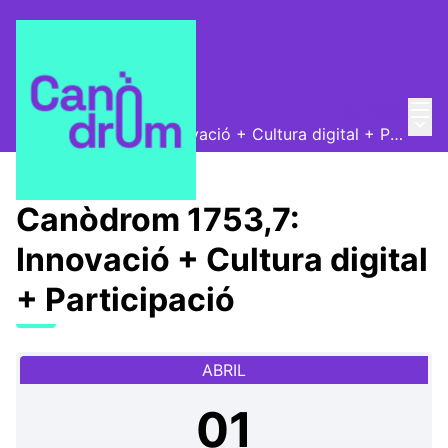
Menú
Entra
Canòdrom Obert
/
Menú 
Canòdrom 1753,7: Innovació + Cultura digital + Participació
Canòdrom 1753,7:
Innovació + Cultura digital
+ Participació
ABRIL
01