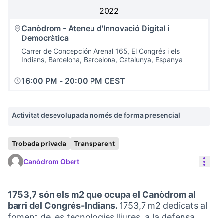
2022
Canòdrom - Ateneu d'Innovació Digital i
Democràtica
Carrer de Concepción Arenal 165, El Congrés i els
Indians, Barcelona, Barcelona, Catalunya, Espanya
16:00 PM
-
20:00 PM CEST
Activitat desevolupada només de forma presencial
Trobada privada
Transparent
Con
Canòdrom Obert
1753,7 són els m2 que ocupa el Canòdrom al
barri del Congrés-Indians.
1753,7 m2 dedicats al
foment de les tecnologies lliures, a la defensa