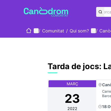
Inici
Menú principal
Menú d'u
/
Comunitat
/
Qui som?
/
Canò
Tarda de jocs: L
MARÇ
Canò
Carre
23
Barce
18:
2022