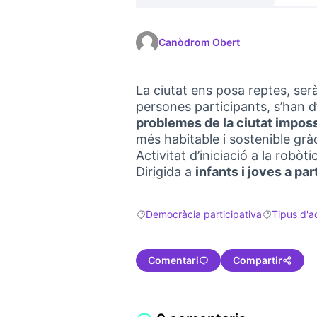
Canòdrom Obert
La ciutat ens posa reptes, ser
persones participants, s’han 
problemes de la ciutat imposs
més habitable i sostenible gràc
Activitat d’iniciació a la robò
Dirigida a
infants i joves a par
Democràcia participativa
Tipus d'ac
Resultats en filtrar per: Democràcia par
Resultats en 
Comentari
Compartir