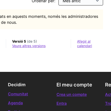
Ordenar per:
itats en aquests moments, només les administradores
 de nous.
Versió 5
(de 5)
Afegir al
veure altres versions
calendari
El meu compte
Re
Decidim
Comunitat
Crea un compte
Act
Agenda
Entra
Tr