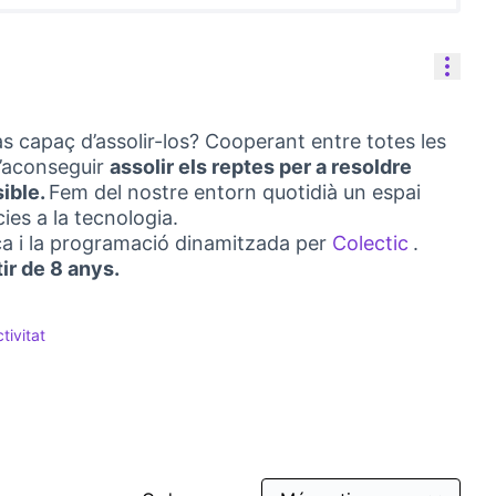
Cont
às capaç d’assolir-los? Cooperant entre totes les
d’aconseguir
assolir els reptes per a resoldre
ible.
Fem del nostre entorn quotidià un espai
ies a la tecnologia.
tica i la programació dinamitzada per
Colectic
.
(Link ext
tir de 8 anys.
tivitat
ticipativa
filtrar per: Tipus d'activitat