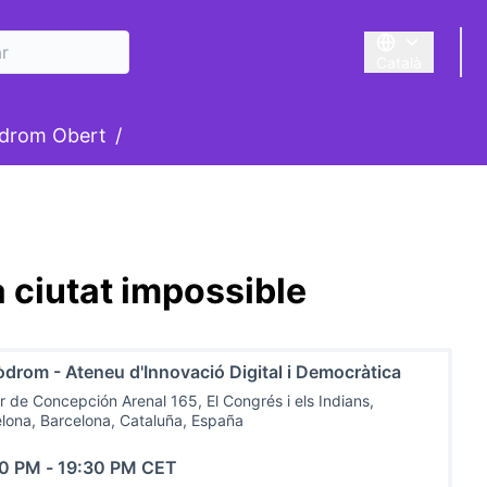
Català
Triar la llengua
suari
drom Obert
/
a ciutat impossible
drom - Ateneu d'Innovació Digital i Democràtica
r de Concepción Arenal 165, El Congrés i els Indians,
lona, Barcelona, Cataluña, España
00 PM
-
19:30 PM CET