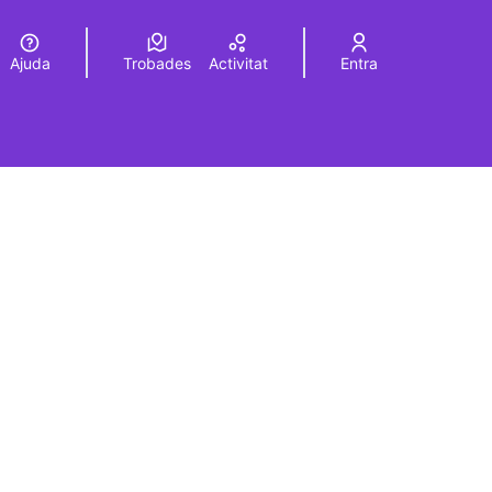
Ajuda
Trobades
Activitat
Entra
Elegir el idioma
Choose language