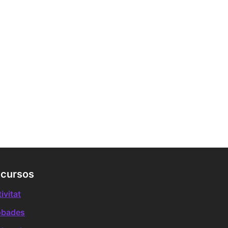
cursos
ivitat
obades