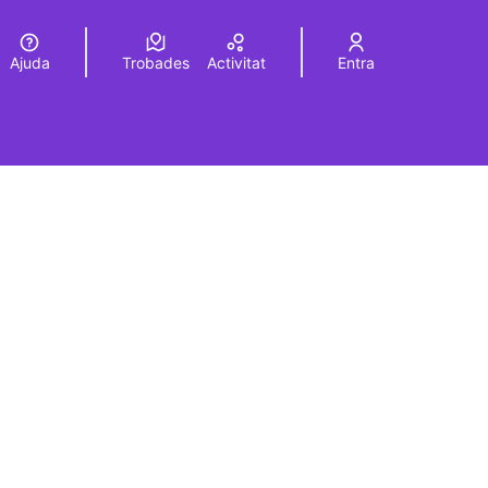
Ajuda
Trobades
Activitat
Entra
Elegir el idioma
Choose language