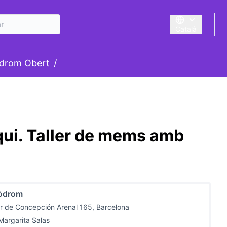
Català
Triar la llengua
suari
drom Obert
/
qui. Taller de mems amb
òdrom
r de Concepción Arenal 165, Barcelona
Margarita Salas