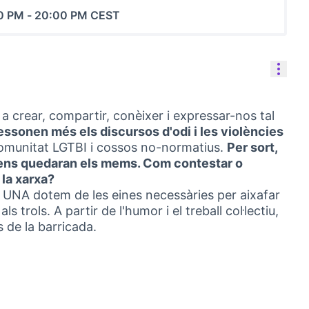
0 PM
-
20:00 PM CEST
Cont
 a crear, compartir, conèixer i expressar-nos tal
essonen més els discursos d'odi i les violències
comunitat LGTBI i cossos no-normatius.
Per sort,
 ens quedaran els mems. Com contestar o
 la xarxa?
 UNA dotem de les eines necessàries per aixafar
als trols. A partir de l'humor i el treball coŀlectiu,
 de la barricada.
rno)
r: Cultura digital