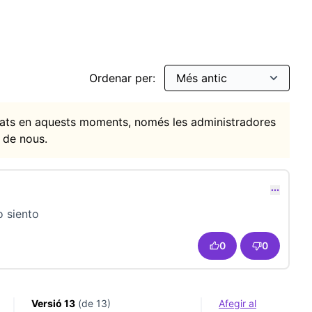
Ordenar per:
itats en aquests moments, només les administradores
 de nous.
o siento
0
0
Versió 13
(de 13)
Afegir al