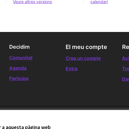
veure altres versions
calendari
El meu compte
Re
Decidim
Comunitat
Crea un compte
Act
Agenda
Entra
Tr
Participa
Da
ir a aquesta pàgina web