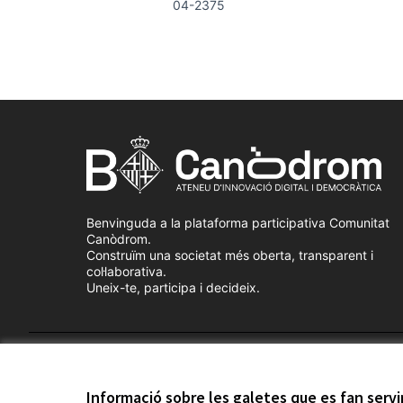
04-2375
Benvinguda a la plataforma participativa Comunitat
Canòdrom.
Construïm una societat més oberta, transparent i
col·laborativa.
Uneix-te, participa i decideix.
Termes i condicions d'ús
Configuració de les galetes
Informació sobre les galetes que es fan serv