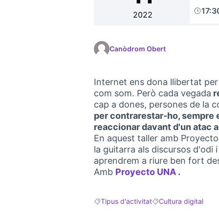
17:3
2022
Canòdrom Obert
Internet ens dona llibertat per
com som. Però cada vegada
r
cap a dones, persones de la 
per contrarestar-ho, sempre
reaccionar davant d'un atac a
En aquest taller amb Proyecto
la guitarra als discursos d'odi i 
aprendrem a riure ben fort des
Amb
Proyecto UNA
.
(Link exte
Tipus d'activitat
Cultura digital
Resultats en filtrar per: Tipus d'activitat
Resultats en filtrar pe