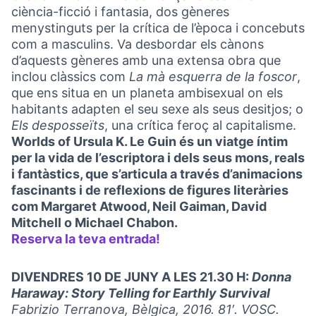
ciència-ficció i fantasia, dos gèneres
menystinguts per la crítica de l’època i concebuts
com a masculins. Va desbordar els cànons
d’aquests gèneres amb una extensa obra que
inclou clàssics com
La mà esquerra de la foscor
,
que ens situa en un planeta ambisexual on els
habitants adapten el seu sexe als seus desitjos; o
Els desposseïts
, una crítica feroç al capitalisme.
Worlds of Ursula K. Le Guin és un viatge íntim
per la vida de l’escriptora i dels seus mons, reals
i fantàstics, que s’articula a través d’animacions
fascinants i de reflexions de figures literàries
com Margaret Atwood, Neil Gaiman, David
Mitchell o Michael Chabon.
Reserva la teva entrada!
(Obrir en una pestanya n
DIVENDRES 10 DE JUNY A LES 21.30 H:
Donna
Haraway: Story Telling for Earthly Survival
Fabrizio Terranova, Bèlgica, 2016. 81′. VOSC.