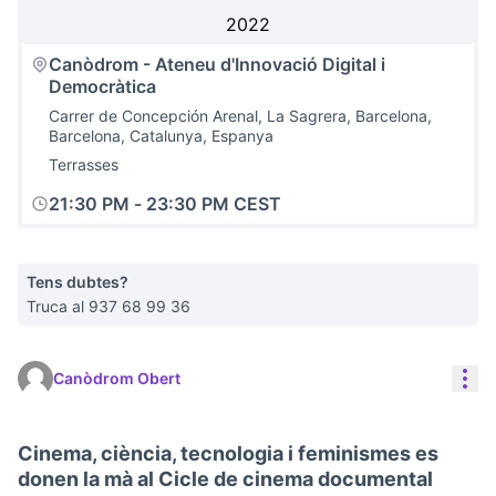
2022
Canòdrom - Ateneu d'Innovació Digital i
Democràtica
Carrer de Concepción Arenal, La Sagrera, Barcelona,
Barcelona, Catalunya, Espanya
Terrasses
21:30 PM
-
23:30 PM CEST
Tens dubtes?
Truca al 937 68 99 36
Con
Canòdrom Obert
Cinema, ciència, tecnologia i feminismes es
donen la mà al Cicle de cinema documental