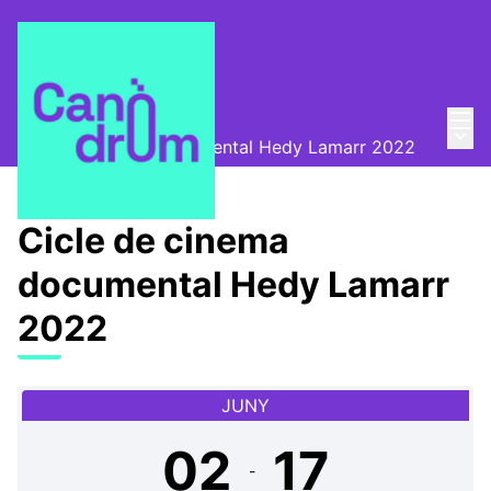
Menú
Entra
Canòdrom Obert
/
Menú 
Cicle de cinema documental Hedy Lamarr 2022
Cicle de cinema
documental Hedy Lamarr
2022
JUNY
02
17
-