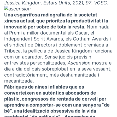
Jessica Kingdon, Estats Units, 2021, 97’. VOSC.
Una esgarrifosa radiografia de la societat
xinesa actual, que prioritza la productivitat i la
innovació per sobre de tota la resta.
Nominada
al Premi a millor documental als Oscar, el
Independent Spirit Awards, els Gotham Awards i
el sindicat de Directors i doblement premiada a
Tribeca, la pel·lícula de Jessica Kingdom funciona
com un aparador. Sense judicis previs ni
entrevistes personalitzades,
Ascension
mostra el
dia a dia del país sobreplobat en la seva vessant,
contradictòriament, més deshumanitzada i
mecanitzada.
Fàbriques de nines inflables que es
converteixen en autèntics abocadors de
plàstic, congressos de rentada de cervell per
aprendre a comportar-se com una senyora “de
bé”, una idealització obsessiva de la vida
occidental “de pel·lícula”…
Ascension
és