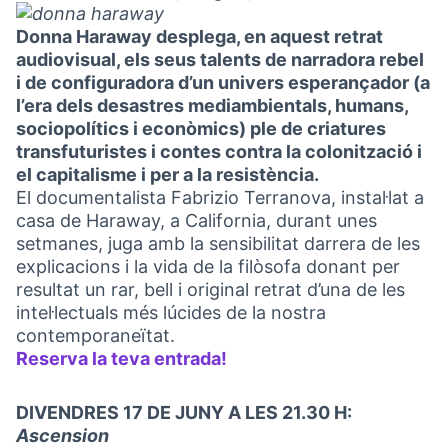
Donna Haraway desplega, en aquest retrat
audiovisual, els seus talents de narradora rebel
i de configuradora d’un univers esperançador (a
l’era dels desastres mediambientals, humans,
sociopolítics i econòmics) ple de criatures
transfuturistes i contes contra la colonització i
el capitalisme i per a la resistència.
El documentalista Fabrizio Terranova, instal·lat a
casa de Haraway, a California, durant unes
setmanes, juga amb la sensibilitat darrera de les
explicacions i la vida de la filòsofa donant per
resultat un rar, bell i original retrat d’una de les
intel·lectuals més lúcides de la nostra
contemporaneïtat.
Reserva la teva entrada!
(Obrir en una pestanya n
DIVENDRES 17 DE JUNY A LES 21.30 H:
Ascension