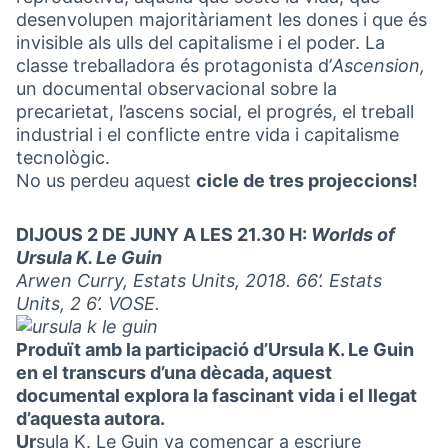
desenvolupen majoritàriament les dones i que és
invisible als ulls del capitalisme i el poder. La
classe treballadora és protagonista d’
Ascension,
un documental observacional sobre la
precarietat, l’ascens social, el progrés, el treball
industrial i el conflicte entre vida i capitalisme
tecnològic.
No us perdeu aquest
cicle de tres projeccions!
DIJOUS 2 DE JUNY A LES 21.30 H:
Worlds of
Ursula K. Le Guin
Arwen Curry, Estats Units, 2018. 66’. Estats
Units, 2 6’. VOSE.
Produït amb la participació d’Ursula K. Le Guin
en el transcurs d’una dècada, aquest
documental explora la fascinant vida i el llegat
d’aquesta autora.
Ur
sula K. Le Guin va començar a escriure