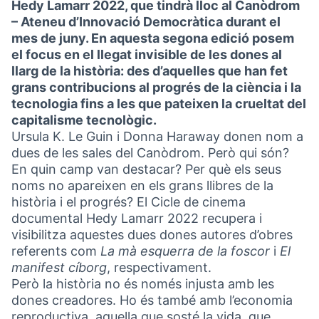
Hedy Lamarr 2022, que tindrà lloc al Canòdrom
– Ateneu d’Innovació Democràtica durant el
mes de juny. En aquesta segona edició posem
el focus en el llegat invisible de les dones al
llarg de la història: des d’aquelles que han fet
grans contribucions al progrés de la ciència i la
tecnologia fins a les que pateixen la crueltat del
capitalisme tecnològic.
Ursula K. Le Guin i Donna Haraway donen nom a
dues de les sales del Canòdrom. Però qui són?
En quin camp van destacar? Per què els seus
noms no apareixen en els grans llibres de la
història i el progrés? El Cicle de cinema
documental Hedy Lamarr 2022 recupera i
visibilitza aquestes dues dones autores d’obres
referents com
La mà esquerra de la foscor
i
El
manifest cíborg
, respectivament.
Però la història no és només injusta amb les
dones creadores. Ho és també amb l’economia
reproductiva, aquella que sosté la vida, que