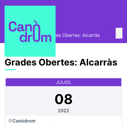
Menú
Entra
Menú 
Canòdrom Obert
/
Grades Obertes: Alcarràs
Grades Obertes: Alcarràs
JULIOL
08
2022
Canòdrom