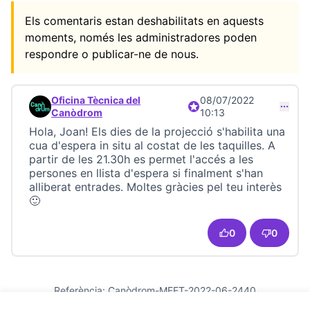
Els comentaris estan deshabilitats en aquests
moments, només les administradores poden
respondre o publicar-ne de nous.
Oficina Tècnica del
08/07/2022
Participant oficial
Comentari 22982
Canòdrom
10:13
Hola, Joan! Els dies de la projecció s'habilita una
cua d'espera in situ al costat de les taquilles. A
partir de les 21.30h es permet l'accés a les
persones en llista d'espera si finalment s'han
alliberat entrades. Moltes gràcies pel teu interès
🙂
0
0
Referència: Canòdrom-MEET-2022-06-2440
Versió 28
(de 28)
veure altres versions