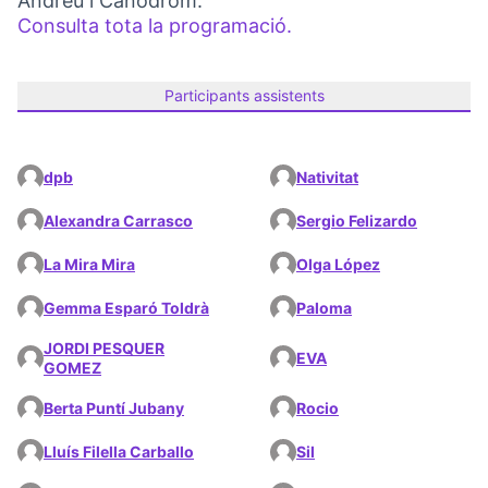
Andreu i Canòdrom.
Consulta tota la programació.
(Link externo)
Participants assistents
dpb
Nativitat
Alexandra Carrasco
Sergio Felizardo
La Mira Mira
Olga López
Gemma Esparó Toldrà
Paloma
JORDI PESQUER
EVA
GOMEZ
Berta Puntí Jubany
Rocio
Lluís Filella Carballo
Sil