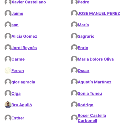
Xavier Castellano
Pedro
Jaime
JOSE MANUEL PEREZ
san
María
Alicia Gomez
Sagrario
Jordi Reynés
Enric
Carme
Maria Dolors Oliva
Ferran
Oscar
gloriagracia
Agustín Martínez
Olga
Sonia Tuneu
Bru Aguiló
Rodrigo
Roser Castellà
Esther
Carbonell