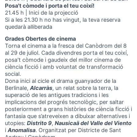
Posa't còmode i porta el teu coixí!
21.45 h | Inici de la projecció
Si a les 21.30 h no has vingut, la teva reserva
quedarà alliberada
Grades Obertes de cinema
Torna el cinema a la fresca del Canòdrom del 8
al 29 de juliol. Cada divendres porta el teu coixí,
posa't còmode i gaudeix del millor cinema de
ciència ficció i amb voluntat de transformació
social.
Dona inici al cicle el drama guanyador de la
Berlinale,
Alcarràs
, un relat sobre la terra, la
superació de les antigues tradicions i les
implicacions del progrés tecnològic, per saltar
posteriorment a grans històries de ciència ficció i
fantasia que s’atreveixen a dibuixar alternatives i
utopies:
Distrito 9
,
Nausicaä del Valle del Viento
i
Anomalisa
. Organitzat per Districte de Sant