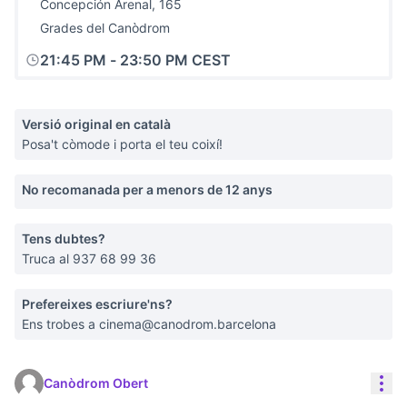
Concepción Arenal, 165
Grades del Canòdrom
21:45 PM
-
23:50 PM CEST
Versió original en català
Posa't còmode i porta el teu coixí!
No recomanada per a menors de 12 anys
Tens dubtes?
Truca al 937 68 99 36
Prefereixes escriure'ns?
Ens trobes a cinema@canodrom.barcelona
Con
Canòdrom Obert