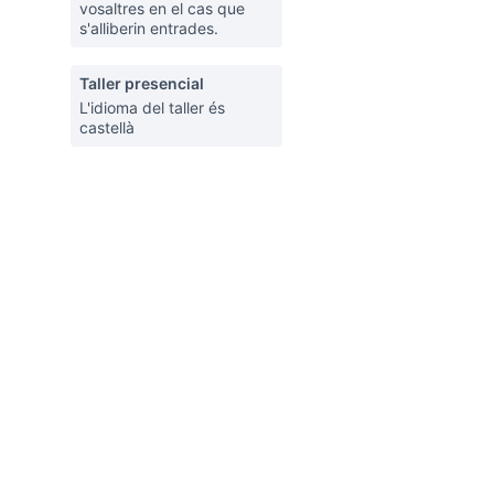
vosaltres en el cas que
s'alliberin entrades.
Taller presencial
rols de recursos
L'idioma del taller és
castellà