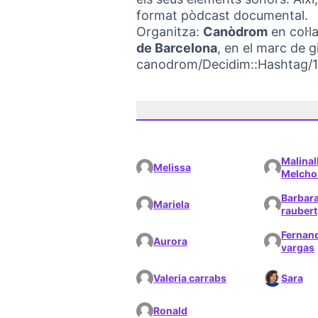
format pòdcast documental.
Organitza:
Canòdrom
en col·l
de Barcelona
, en el marc de g
canodrom/Decidim::Hashtag/
Malinal
Melissa
Melcho
Barbar
Mariela
raubert
Fernan
Aurora
vargas
Valeria carrabs
Sara
Ronald