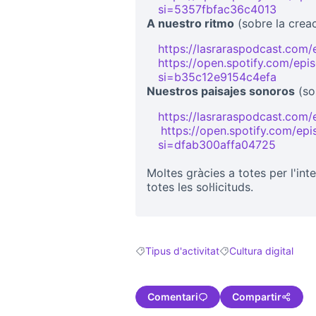
si=5357fbfac36c4013
(Link e
A nuestro ritmo
(sobre la creac
https://lasraraspodcast.com/
https://open.spotify.com/e
si=b35c12e9154c4efa
(Link e
Nuestros paisajes sonoros
(so
https://lasraraspodcast.com/
https://open.spotify.com/
(Link externo)
si=dfab300affa04725
(Link externo)
Moltes gràcies a totes per l'int
totes les sol·licituds.
Tipus d'activitat
Cultura digital
Resultats en filtrar per: Tipus d'activitat
Resultats en filtrar pe
Comentari
Compartir