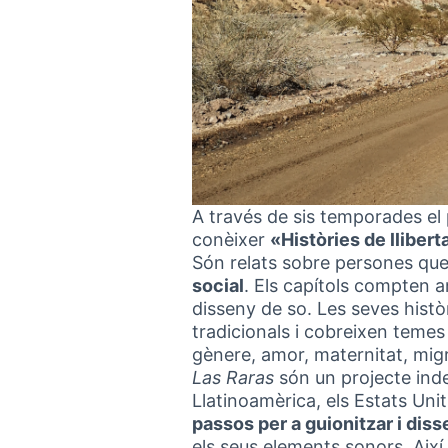
A través de sis temporades e
conèixer
«Històries de llibert
Són relats sobre persones qu
social
. Els capítols compten a
disseny de so. Les seves histò
tradicionals i cobreixen temes
gènere, amor, maternitat, mig
Las Raras
són un projecte ind
Llatinoamèrica, els Estats Unit
passos per a guionitzar i diss
els seus elements sonors. Així