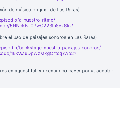
xterno)
ión de música original de Las Raras)
episodio/a-nuestro-ritmo/
(Link externo)
pisode/5HNckBT0PwO223Ih8vx6In?
xterno)
bre el uso de paisajes sonoros en Las Raras)
episodio/backstage-nuestro-paisajes-sonoros/
episode/1kkWauDpWzMkgCrtsgYAp2?
erès en aquest taller i sentim no haver pogut aceptar
r: Cultura digital