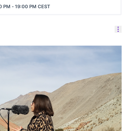
0 PM
-
19:00 PM CEST
Cont