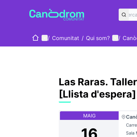
Inici
Menú principal
Menú d'u
/
Comunitat
/
Qui som?
/
Canò
Las Raras. Tall
[Llista d'espera]
MAIG
Can
Carre
16
Sala 