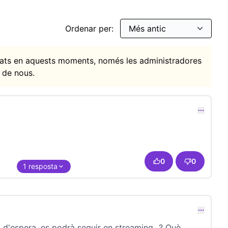
Ordenar per:
itats en aquests moments, només les administradores
 de nous.
0
0
1 resposta
a d'espera, es podrà seguir en streaming...? Què