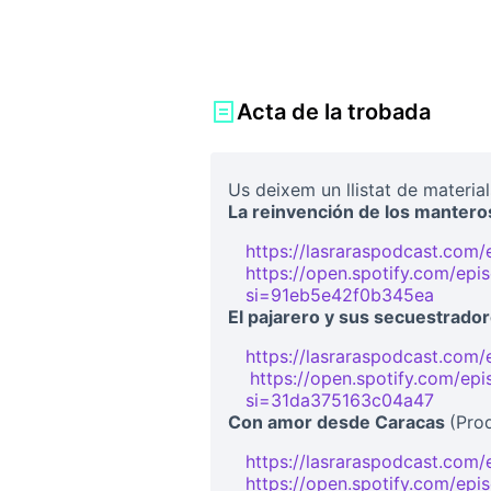
Acta de la trobada
Us deixem un llistat de materia
La reinvención de los manter
https://lasraraspodcast.com/
https://open.spotify.com/e
si=91eb5e42f0b345ea
(Link 
El pajarero y sus secuestrado
https://lasraraspodcast.com/
https://open.spotify.com/e
(Link externo)
si=31da375163c04a47
(Link 
Con amor desde Caracas
(Pro
https://lasraraspodcast.com
https://open.spotify.com/ep