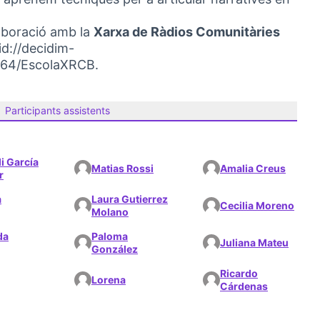
aboració amb la
Xarxa de Ràdios Comunitàries
id://decidim-
164/EscolaXRCB.
Participants assistents
li García
Matias Rossi
Amalia Creus
r
a
Laura Gutierrez
Cecilia Moreno
Molano
da
Paloma
Juliana Mateu
González
Ricardo
Lorena
Cárdenas