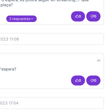
 plaça?
0
0
2 respuestas
2023 11:08
d'espera?
0
0
2023 17:04