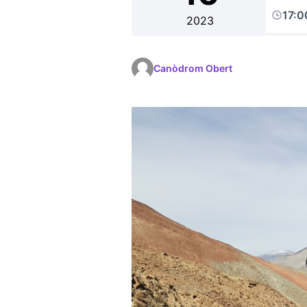
17:0
2023
Canòdrom Obert