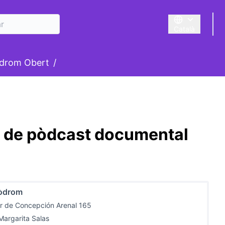
Català
Triar la llengua
suari
drom Obert
/
er de pòdcast documental
òdrom
r de Concepción Arenal 165
Margarita Salas