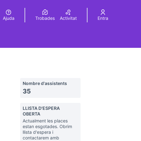
Ajuda
Trobades
Activitat
Entra
Elegir el idioma
Choose language
Nombre d'assistents
35
LLISTA D'ESPERA
OBERTA
Actualment les places
estan esgotades. Obrim
llista d'espera i
contactarem amb