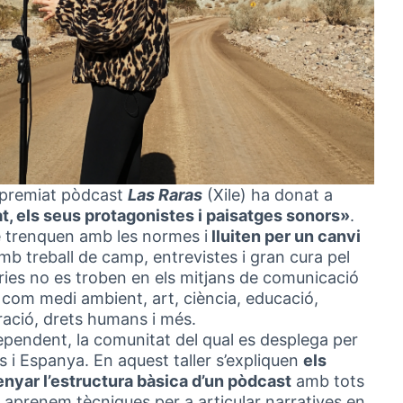
l premiat pòdcast
Las Raras
(Xile) ha donat a
at, els seus protagonistes i paisatges sonors»
.
e trenquen amb les normes i
lluiten per un canvi
mb treball de camp, entrevistes i gran cura pel
ries no es troben en els mitjans de comunicació
 com medi ambient, art, ciència, educació,
ració, drets humans i més.
ependent, la comunitat del qual es desplega per
s i Espanya. En aquest taller s’expliquen
els
enyar l’estructura bàsica d’un pòdcast
amb tots
, aprenem tècniques per a articular narratives en