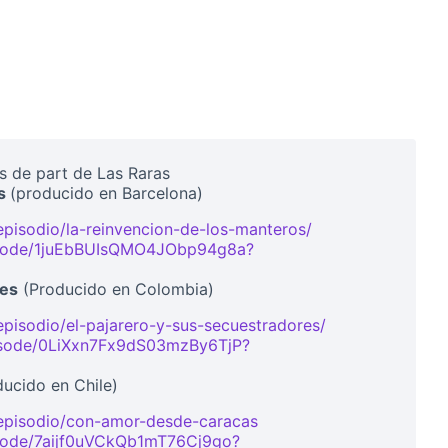
ls de part de Las Raras
os
(producido en Barcelona)
episodio/la-reinvencion-de-los-manteros/
(Link externo)
pisode/1juEbBUIsQMO4JObp94g8a?
externo)
res
(Producido en Colombia)
episodio/el-pajarero-y-sus-secuestradores/
pisode/0LiXxn7Fx9dS03mzBy6TjP?
externo)
ducido en Chile)
/episodio/con-amor-desde-caracas
(Link externo)
isode/7aijf0uVCkQb1mT76Cj9go?