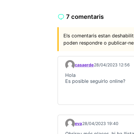
7 comentaris
Els comentaris estan deshabil
poden respondre o publicar-ne
casaerde
28/04/2023 12:56
Comentari 23177
Hola
Es posible seguirlo online?
eva
28/04/2023 19:40
Comentari 23178
Obrireu més places, hi ha llist