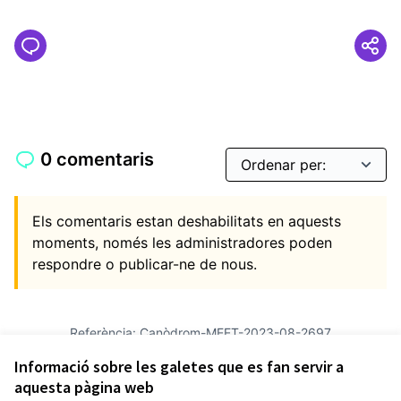
0 comentaris
Els comentaris estan deshabilitats en aquests
moments, només les administradores poden
respondre o publicar-ne de nous.
Referència: Canòdrom-MEET-2023-08-2697
Versió 10
(de 10)
veure altres versions
Informació sobre les galetes que es fan servir a
Afegir al calendari
aquesta pàgina web