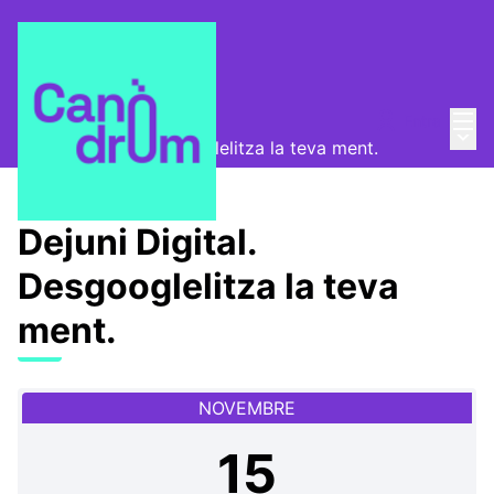
Menú
Entra
Canòdrom Obert
/
Menú 
Dejuni Digital. Desgooglelitza la teva ment.
Dejuni Digital.
Desgooglelitza la teva
ment.
NOVEMBRE
15