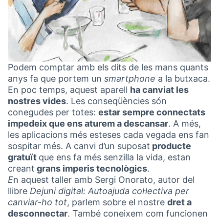
Podem comptar amb els dits de les mans quants
anys fa que portem un
smartphone
a la butxaca.
En poc temps, aquest aparell
ha canviat les
nostres vides
. Les conseqüències són
conegudes per totes:
estar sempre connectats
impedeix que ens aturem a descansar
. A més,
les aplicacions més esteses cada vegada ens fan
sospitar més. A canvi d’un suposat
producte
gratuït
que ens fa més senzilla la vida, estan
creant
grans imperis tecnològics
.
E
n aquest taller amb Sergi Onorato, autor del
llibre
Dejuni digital: Autoajuda col·lectiva per
canviar-ho tot
, parlem sobre el nostre
dret a
desconnectar
. També coneixem com funcionen