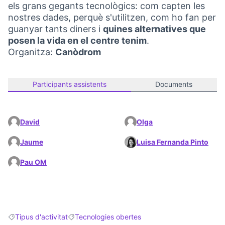
els grans gegants tecnològics: com capten les
nostres dades, perquè s'utilitzen, com ho fan per
guanyar tants diners i
quines alternatives que
posen la vida en el centre tenim
.
Organitza:
Canòdrom
Participants assistents
Documents
David
Olga
Jaume
Luisa Fernanda Pinto
Pau OM
Tipus d'activitat
Tecnologies obertes
Resultats en filtrar per: Tipus d'activitat
Resultats en filtrar per: Tecnologies obertes