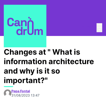
Mai
Log in
Main
About
/
Canòdrom Obert
Changes at " What is
information architecture
and why is it so
important?"
Pepa Fontal
31/08/2023 13:47