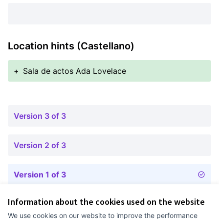
Location hints (Castellano)
+
Sala de actos Ada Lovelace
Version 3 of 3
Version 2 of 3
Version 1 of 3
Information about the cookies used on the website
Terms of Service
We use cookies on our website to improve the performance
Cookie settings