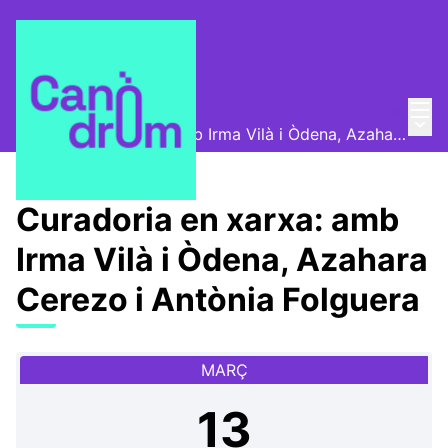
Menú
Entra
Canòdrom Obert
/
Menú 
Curadoria en xarxa: amb Irma Vilà i Òdena, Azahara Cerezo i Antònia Folguera
Curadoria en xarxa: amb
Irma Vilà i Òdena, Azahara
Cerezo i Antònia Folguera
MARÇ
13