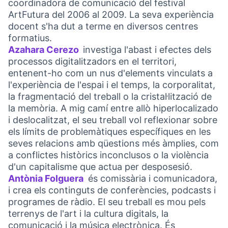
coordinadora de comunicació del festival
ArtFutura del 2006 al 2009. La seva experiència
docent s'ha dut a terme en diversos centres
formatius.
Azahara Cerezo
investiga l'abast i efectes dels
(Link externo)
processos digitalitzadors en el territori,
entenent-ho com un nus d'elements vinculats a
l'experiència de l'espai i el temps, la corporalitat,
la fragmentació del treball o la cristal·lització de
la memòria. A mig camí entre allò hiperlocalizado
i deslocalitzat, el seu treball vol reflexionar sobre
els límits de problemàtiques específiques en les
seves relacions amb qüestions més àmplies, com
a conflictes històrics inconclusos o la violència
d'un capitalisme que actua per desposesió.
Antònia Folguera
és comissària i comunicadora,
(Link externo)
i crea els continguts de conferències, podcasts i
programes de ràdio. El seu treball es mou pels
terrenys de l'art i la cultura digitals, la
comunicació i la música electrònica. És