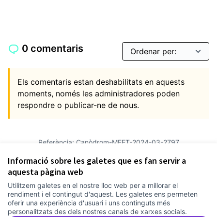
0 comentaris
Els comentaris estan deshabilitats en aquests
moments, només les administradores poden
respondre o publicar-ne de nous.
Referència: Canòdrom-MEET-2024-03-2797
Versió 3
(de 3)
veure altres versions
Informació sobre les galetes que es fan servir a
Afegir al calendari
aquesta pàgina web
Utilitzem galetes en el nostre lloc web per a millorar el
Termes i condicions d'ús
rendiment i el contingut d'aquest. Les galetes ens permeten
Configuració de les galetes
oferir una experiència d'usuari i uns continguts més
Comunitat Canòdrom a Facebook
(Link externo)
Comunitat Canòdrom a Instagram
(Link externo)
Comunitat Canòdrom a YouTube
(Link externo)
Català
personalitzats des dels nostres canals de xarxes socials.
Triar la llengua
Elegir el idioma
Choose language