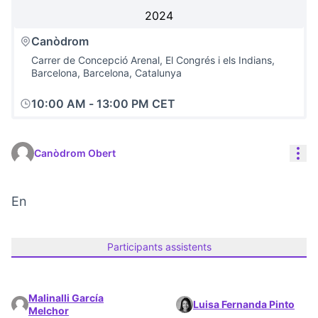
2024
Canòdrom
Carrer de Concepció Arenal, El Congrés i els Indians,
Barcelona, Barcelona, Catalunya
10:00 AM
-
13:00 PM CET
Con
Canòdrom Obert
En
(Obrir en una pestanya nova)
Participants assistents
Malinalli García
Luisa Fernanda Pinto
Melchor