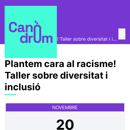
Menú
Entra
Canòdrom Obert
/
Menú 
Plantem cara al racisme! Taller sobre diversitat i inclusió
Plantem cara al racisme!
Taller sobre diversitat i
inclusió
NOVEMBRE
20