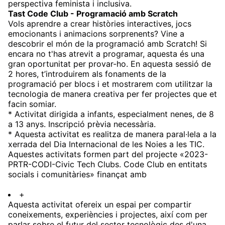
perspectiva feminista i inclusiva.
Tast Code Club - Programació amb Scratch
Vols aprendre a crear històries interactives, jocs
emocionants i animacions sorprenents? Vine a
descobrir el món de la programació amb Scratch! Si
encara no t'has atrevit a programar, aquesta és una
gran oportunitat per provar-ho. En aquesta sessió de
2 hores, t’introduirem als fonaments de la
programació per blocs i et mostrarem com utilitzar la
tecnologia de manera creativa per fer projectes que et
facin somiar.
* Activitat dirigida a infants, especialment nenes, de 8
a 13 anys. Inscripció prèvia necessària.
* Aquesta activitat es realitza de manera paral·lela a la
xerrada del Dia Internacional de les Noies a les TIC.
Aquestes activitats formen part del projecte «2023-
PRTR-CODI-Civic Tech Clubs. Code Club en entitats
socials i comunitàries» finançat amb
+
Aquesta activitat ofereix un espai per compartir
coneixements, experiències i projectes, així com per
parlar sobre el futur del sector tecnològic des d'una