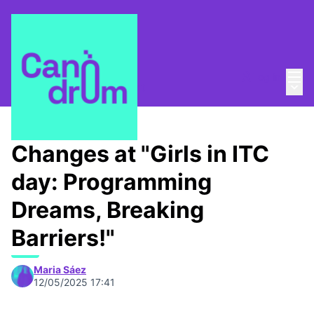
Mai
Log in
Main
About
/
Canòdrom Obert
Changes at "Girls in ITC
day: Programming
Dreams, Breaking
Barriers!"
Maria Sáez
12/05/2025 17:41