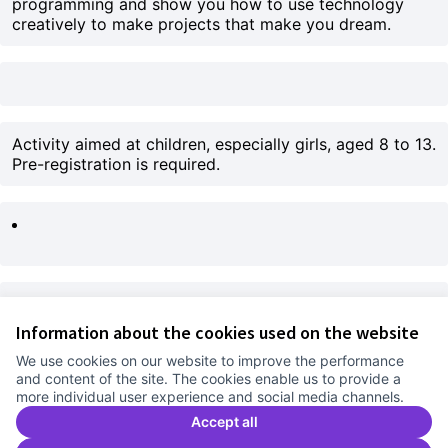
programming and show you how to use technology
creatively to make projects that make you dream.
Activity aimed at children, especially girls, aged 8 to 13.
Pre-registration is required.
This activity runs parallel to the talk on International
Information about the cookies used on the website
Girls in ICT Day.
We use cookies on our website to improve the performance
-
and content of the site. The cookies enable us to provide a
These activities are part of the project «2023-PRTR-CODI-
more individual user experience and social media channels.
Civic Tech Clubs. Code Club in social and community
Accept all
organizations» funded by