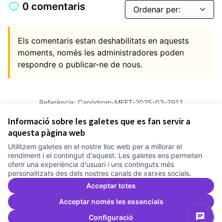
0 comentaris
Els comentaris estan deshabilitats en aquests
moments, només les administradores poden
respondre o publicar-ne de nous.
Referència: Canòdrom-MEET-2025-03-2912
Versió 6
(de 6)
veure altres versions
Informació sobre les galetes que es fan servir a
Afegir al calendari
aquesta pàgina web
Utilitzem galetes en el nostre lloc web per a millorar el
Termes i condicions d'ús
rendiment i el contingut d'aquest. Les galetes ens permeten
Configuració de les galetes
oferir una experiència d'usuari i uns continguts més
Comunitat Canòdrom a Facebook
(Link externo)
Comunitat Canòdrom a Instagram
(Link externo)
Comunitat Canòdrom a YouTube
(Link externo)
Català
personalitzats des dels nostres canals de xarxes socials.
Triar la llengua
Elegir el idioma
Choose language
Acceptar totes
Acceptar només les essencials
Configuració
Am
(L
(Link externo)