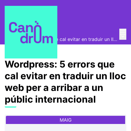
Menú
Entra
Canòdrom Obert
/
Menú 
Wordpress: 5 errors que cal evitar en traduir un lloc web per a arribar a un públic internacional
Wordpress: 5 errors que
cal evitar en traduir un lloc
web per a arribar a un
públic internacional
MAIG