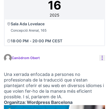
16
2025
Sala Ada Lovelace
Concepció Arenal, 165
18:00 PM
-
20:00 PM CEST
Con
Canòdrom Obert
Una xerrada enfocada a persones no
professionals de la traducció que s'estan
plantejant oferir el seu web en diversos idiomes i
que volen fer-ho de la manera més eficient
possible. I sí, parlarem de IA.
Organitza: Wordpress Barcelona