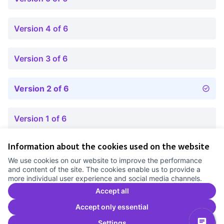
Version 4 of 6
Version 3 of 6
Version 2 of 6
Version 1 of 6
Information about the cookies used on the website
Terms of Service
We use cookies on our website to improve the performance
Cookie settings
and content of the site. The cookies enable us to provide a
Comunitat Canòdrom at Facebook
(External link)
Comunitat Canòdrom at Instagram
(External link)
Comunitat Canòdrom at YouTube
(External link)
English
more individual user experience and social media channels.
Triar la llengua
Elegir el idioma
Choose language
Accept all
Accept only essential
Settings
C
(E