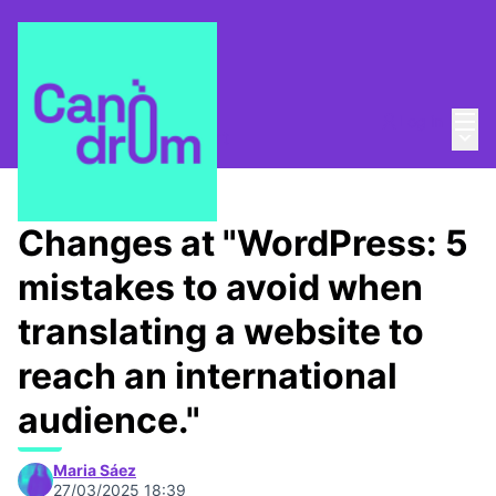
Mai
Log in
Main
About
/
Canòdrom Obert
Changes at "WordPress: 5
mistakes to avoid when
translating a website to
reach an international
audience."
Maria Sáez
27/03/2025 18:39