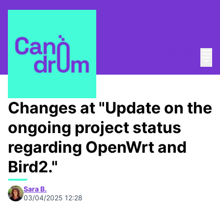
Mai
Log in
Main
About
/
Canòdrom Obert
Changes at "Update on the
ongoing project status
regarding OpenWrt and
Bird2."
Sara B.
03/04/2025 12:28