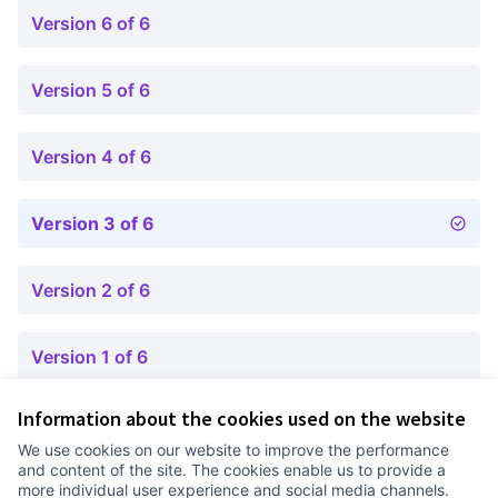
Version 6 of 6
Version 5 of 6
Version 4 of 6
Version 3 of 6
Version 2 of 6
Version 1 of 6
Information about the cookies used on the website
Terms of Service
We use cookies on our website to improve the performance
Cookie settings
and content of the site. The cookies enable us to provide a
Comunitat Canòdrom at Facebook
(External link)
Comunitat Canòdrom at Instagram
(External link)
Comunitat Canòdrom at YouTube
(External link)
English
more individual user experience and social media channels.
Triar la llengua
Elegir el idioma
Choose language