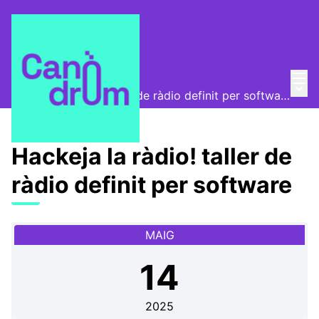
Menú
Entra
Canòdrom Obert
/
Menú 
Hackeja la ràdio! taller de ràdio definit per software
Hackeja la ràdio! taller de
ràdio definit per software
MAIG
14
2025