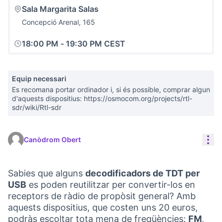
Sala Margarita Salas
Concepció Arenal, 165
18:00 PM
-
19:30 PM CEST
Equip necessari
Es recomana portar ordinador i, si és possible, comprar algun
d'aquests dispositius: https://osmocom.org/projects/rtl-
sdr/wiki/Rtl-sdr
Con
Canòdrom Obert
Sabies que alguns
decodificadors de TDT per
USB
es poden reutilitzar per convertir-los en
receptors de ràdio de propòsit general? Amb
aquests dispositius, que costen uns 20 euros,
podràs escoltar tota mena de freqüències:
FM
,