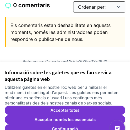
0 comentaris
Els comentaris estan deshabilitats en aquests
moments, només les administradores poden
respondre o publicar-ne de nous.
Referència: Canòdrom-MEET-2025-03-2920
Versió 13
(de 13)
veure altres versions
Informació sobre les galetes que es fan servir a
Afegir al calendari
aquesta pàgina web
Utilitzem galetes en el nostre lloc web per a millorar el
Termes i condicions d'ús
rendiment i el contingut d'aquest. Les galetes ens permeten
Configuració de les galetes
oferir una experiència d'usuari i uns continguts més
Comunitat Canòdrom a Facebook
(Link externo)
Comunitat Canòdrom a Instagram
(Link externo)
Comunitat Canòdrom a YouTube
(Link externo)
Català
personalitzats des dels nostres canals de xarxes socials.
Triar la llengua
Elegir el idioma
Choose language
Acceptar totes
Acceptar només les essencials
Configuració
Am
(L