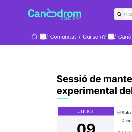
Inici
Menú principal
Menú d'u
/
Comunitat
/
Qui som?
/
Canò
Sessió de mante
experimental d
JULIOL
Sala
Conce
09