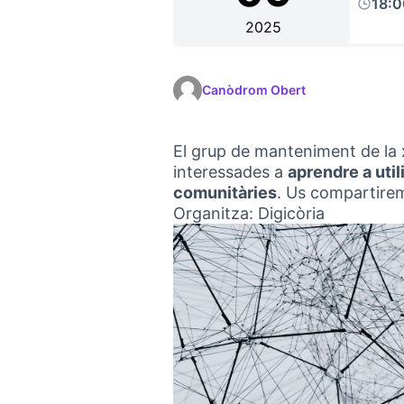
18:
2025
Canòdrom Obert
El grup de manteniment de la x
interessades a
aprendre a util
comunitàries
. Us compartire
Organitza: Digicòria