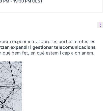
00 PM
-
19:30 PM CEST
Cont
arxa experimental obre les portes a totes les
itzar, expandir i gestionar telecomunicacions
m què hem fet, en què estem i cap a on anem.