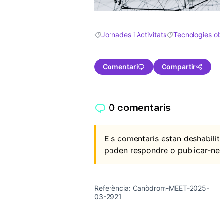
Jornades i Activitats
Tecnologies o
Resultats en filtrar per: Jornades i Activ
Resultats en filt
Comentari
Compartir
0 comentaris
Els comentaris estan deshabil
poden respondre o publicar-ne
Referència: Canòdrom-MEET-2025-
03-2921