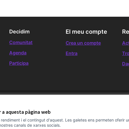
El meu compte
Re
Decidim
Comunitat
Crea un compte
Act
Agenda
Entra
Tr
Participa
Da
ir a aquesta pàgina web
el rendiment i el contingut d'aquest. Les galetes ens permeten oferir 
nostres canals de xarxes socials.