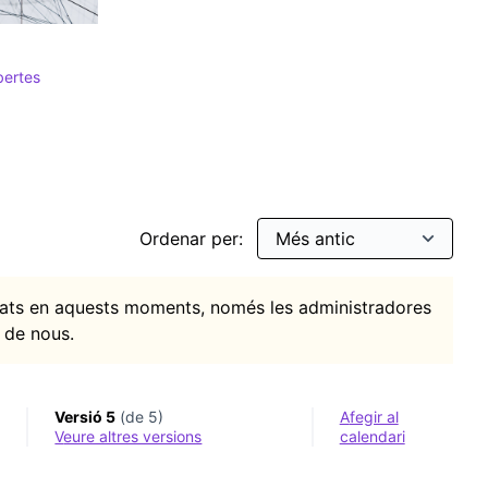
bertes
itats
rar per: Tecnologies obertes
Ordenar per:
itats en aquests moments, només les administradores
 de nous.
Versió 5
(de 5)
Afegir al
veure altres versions
calendari