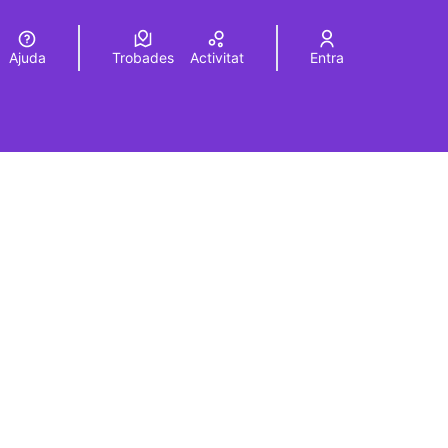
Ajuda
Trobades
Activitat
Entra
Elegir el idioma
Choose language