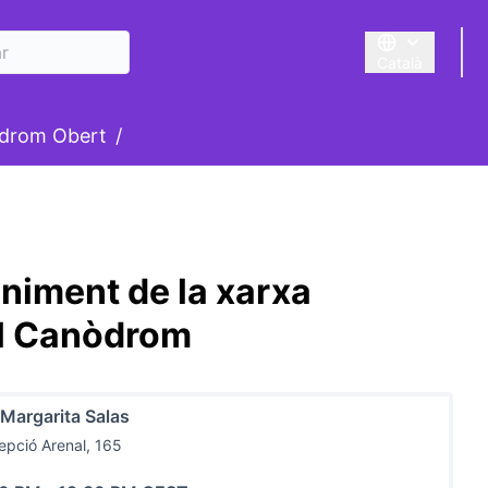
Català
Triar la llengua
suari
drom Obert
/
niment de la xarxa
el Canòdrom
 Margarita Salas
pció Arenal, 165