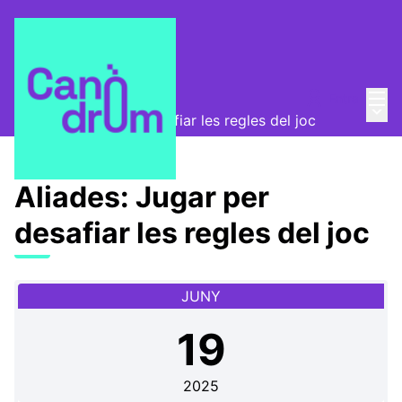
Menú
Entra
Canòdrom Obert
/
Menú 
Aliades: Jugar per desafiar les regles del joc
Aliades: Jugar per
desafiar les regles del joc
JUNY
19
2025