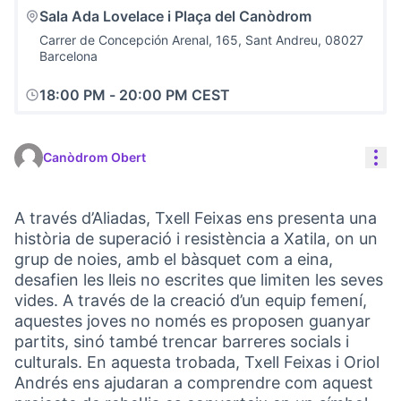
Sala Ada Lovelace i Plaça del Canòdrom
Carrer de Concepción Arenal, 165, Sant Andreu, 08027
Barcelona
18:00 PM
-
20:00 PM CEST
Con
Canòdrom Obert
A través d’Aliadas, Txell Feixas ens presenta una
història de superació i resistència a Xatila, on un
grup de noies, amb el bàsquet com a eina,
desafien les lleis no escrites que limiten les seves
vides. A través de la creació d’un equip femení,
aquestes joves no només es proposen guanyar
partits, sinó també trencar barreres socials i
culturals. En aquesta trobada, Txell Feixas i Oriol
Andrés ens ajudaran a comprendre com aquest