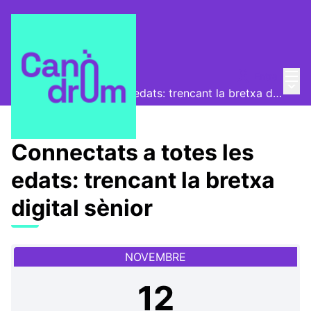
Menú
Entra
Canòdrom Obert
/
Menú 
Connectats a totes les edats: trencant la bretxa digital sènior
Connectats a totes les
edats: trencant la bretxa
digital sènior
NOVEMBRE
12