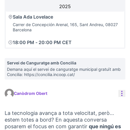
2025
Sala Ada Lovelace
Carrer de Concepción Arenal, 165, Sant Andreu, 08027
Barcelona
18:00 PM
-
20:00 PM CET
Servei de Canguratge amb Concilia
Demana aquí el servei de canguratge municipal gratuït amb
Concilia: https://concilia.incoop.cat/
Con
Canòdrom Obert
La tecnologia avança a tota velocitat, però...
estem totes a bord? En aquesta conversa
posarem el focus en com garantir
que ningú es