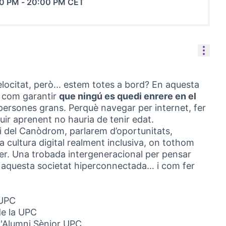
00 PM
-
20:00 PM CET
Cont
locitat, però... estem totes a bord? En aquesta
 com garantir
que ningú es quedi enrere en el
 persones grans. Perquè navegar per internet, fer
uir aprenent no hauria de tenir edat.
 del Canòdrom, parlarem d’oportunitats,
a cultura digital realment inclusiva, on tothom
ixer. Una trobada intergeneracional per pensar
 aquesta societat hiperconnectada… i com fer
 UPC
de la UPC
d'Alumni Sènior UPC