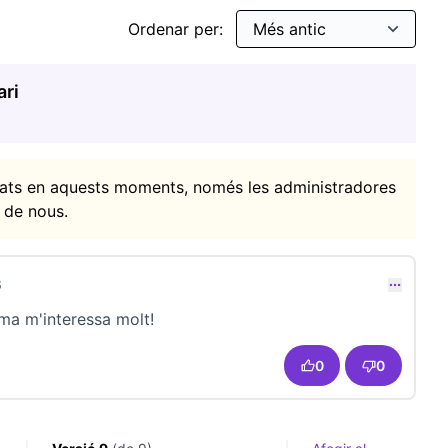
Ordenar per:
ari
itats en aquests moments, només les administradores
 de nous.
6
comentari 23682)
ema m'interessa molt!
0
0