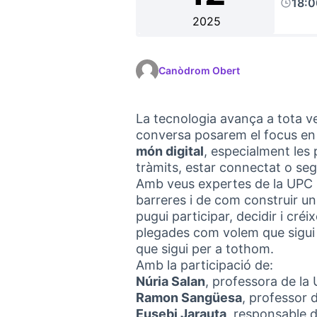
18:
2025
Canòdrom Obert
La tecnologia avança a tota ve
conversa posarem el focus en
món digital
, especialment les
tràmits, estar connectat o seg
Amb veus expertes de la UPC i
barreres i de com construir un
pugui participar, decidir i cré
plegades com volem que sigui
que sigui per a tothom.
Amb la participació de:
Núria Salan
, professora de la
Ramon Sangüesa
, professor 
Eusebi Jarauta
, responsable 