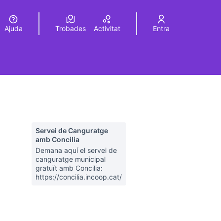
Ajuda
Trobades
Activitat
Entra
Elegir el idioma
Choose language
Servei de Canguratge
amb Concilia
Demana aquí el servei de
canguratge municipal
gratuït amb Concilia:
https://concilia.incoop.cat/