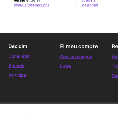
-
Versió 9
(de 9)
Afegir al
veure altres versions
calendari
El meu compte
Re
Decidim
Comunitat
Crea un compte
Act
Agenda
Entra
Tr
Participa
Da