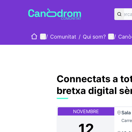
Inici
Menú principal
Menú d'u
/
Comunitat
/
Qui som?
/
Canò
Connectats a tot
bretxa digital sè
NOVEMBRE
Sala
Carre
12