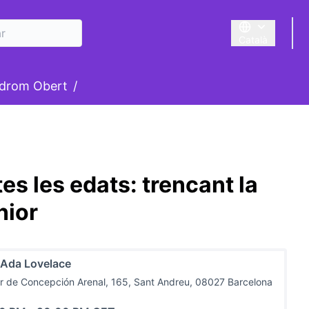
Català
Triar la llengua
suari
drom Obert
/
es les edats: trencant la
nior
 Ada Lovelace
r de Concepción Arenal, 165, Sant Andreu, 08027 Barcelona