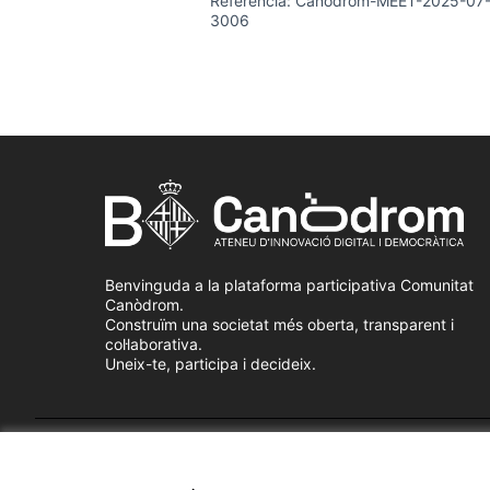
Referència: Canòdrom-MEET-2025-07
3006
Benvinguda a la plataforma participativa Comunitat
Canòdrom.
Construïm una societat més oberta, transparent i
col·laborativa.
Uneix-te, participa i decideix.
Termes i condicions d'ús
Configuració de les galetes