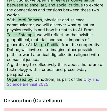
revolutions, we open a
three-way conversation
between science, art, and social critique
to explore
the connections and tensions between these two
worlds.
With
Jordi Romero
, physicist and science
communicator, we will discover what quantum
physics really is and how it relates to AI. From
Taller Estampa
, we will reflect on the invisible
geopolitical, material, and social impacts of
generative AI.
Marga Padilla
, from the cooperative
Dabne, will invite us to imagine other possible
paths toward a critical digitalization aligned with
ecosocial justice.
A gathering to collectively think about the future of
technology with a critical and present-day
perspective.
Organized by:
Canòdrom, as part of the
City and
Science Biennial 2025
Description (Castellano)