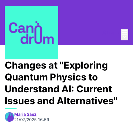
Mai
Log in
Main
About
/
Canòdrom Obert
Changes at "Exploring
Quantum Physics to
Understand AI: Current
Issues and Alternatives"
Maria Sáez
21/07/2025 16:59