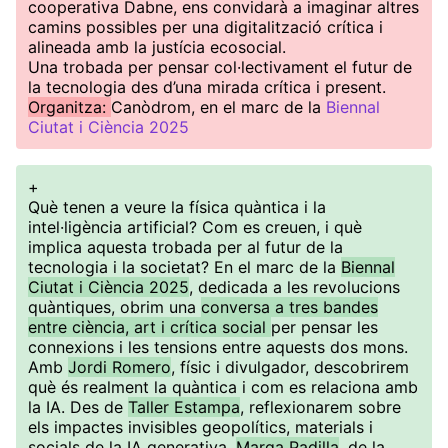
cooperativa Dabne, ens convidarà a imaginar altres
camins possibles per una digitalització crítica i
alineada amb la justícia ecosocial.
Una trobada per pensar col·lectivament el futur de
la tecnologia des d’una mirada crítica i present.
Organitza:
Canòdrom, en el marc de la
Biennal
Ciutat i Ciència 2025
+
Què tenen a veure la física quàntica i la
intel·ligència artificial? Com es creuen, i què
implica aquesta trobada per al futur de la
tecnologia i la societat? En el marc de la
Biennal
Ciutat i Ciència 2025
, dedicada a les revolucions
quàntiques, obrim una
conversa a tres bandes
entre ciència, art i crítica social
per pensar les
connexions i les tensions entre aquests dos mons.
Amb
Jordi Romero
, físic i divulgador, descobrirem
què és realment la quàntica i com es relaciona amb
la IA. Des de
Taller Estampa
, reflexionarem sobre
els impactes invisibles geopolítics, materials i
socials de la IA generativa.
Marga Padilla
, de la