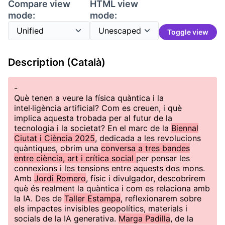
Compare view
HTML view
mode:
mode:
Toggle view
Description (Català)
-
Què tenen a veure la física quàntica i la
intel·ligència artificial? Com es creuen, i què
implica aquesta trobada per al futur de la
tecnologia i la societat? En el marc de la
Biennal
Ciutat i Ciència 2025
, dedicada a les revolucions
quàntiques, obrim una
conversa a tres bandes
entre ciència, art i crítica social
per pensar les
connexions i les tensions entre aquests dos mons.
Amb
Jordi Romero
, físic i divulgador, descobrirem
què és realment la quàntica i com es relaciona amb
la IA. Des de
Taller Estampa
, reflexionarem sobre
els impactes invisibles geopolítics, materials i
socials de la IA generativa.
Marga Padilla
, de la