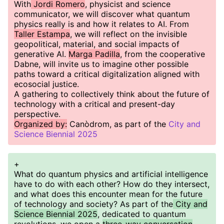
With
Jordi Romero
, physicist and science
communicator, we will discover what quantum
physics really is and how it relates to AI. From
Taller Estampa
, we will reflect on the invisible
geopolitical, material, and social impacts of
generative AI.
Marga Padilla
, from the cooperative
Dabne, will invite us to imagine other possible
paths toward a critical digitalization aligned with
ecosocial justice.
A gathering to collectively think about the future of
technology with a critical and present-day
perspective.
Organized by:
Canòdrom, as part of the
City and
Science Biennial 2025
+
What do quantum physics and artificial intelligence
have to do with each other? How do they intersect,
and what does this encounter mean for the future
of technology and society? As part of the
City and
Science Biennial 2025
, dedicated to quantum