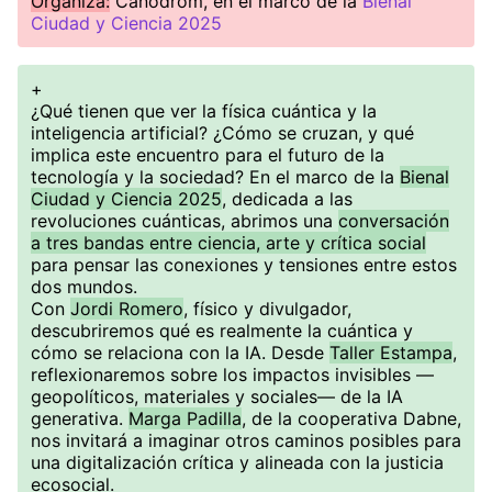
Organiza:
Canòdrom, en el marco de la
Bienal
Ciudad y Ciencia 2025
+
¿Qué tienen que ver la física cuántica y la
inteligencia artificial? ¿Cómo se cruzan, y qué
implica este encuentro para el futuro de la
tecnología y la sociedad? En el marco de la
Bienal
Ciudad y Ciencia 2025
, dedicada a las
revoluciones cuánticas, abrimos una
conversación
a tres bandas entre ciencia, arte y crítica social
para pensar las conexiones y tensiones entre estos
dos mundos.
Con
Jordi Romero
, físico y divulgador,
descubriremos qué es realmente la cuántica y
cómo se relaciona con la IA. Desde
Taller Estampa
,
reflexionaremos sobre los impactos invisibles —
geopolíticos, materiales y sociales— de la IA
generativa.
Marga Padilla
, de la cooperativa Dabne,
nos invitará a imaginar otros caminos posibles para
una digitalización crítica y alineada con la justicia
ecosocial.