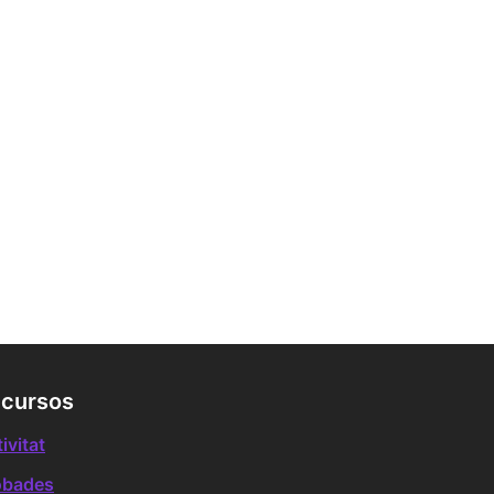
cursos
ivitat
obades