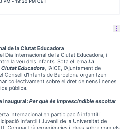
30 PM
-
19:30 PM CET
Cont
nal de la Ciutat Educadora
l Dia Internacional de la Ciutat Educadora, i
re la veu dels infants. Sota el lema
La
la Ciutat Educadora
, l’AICE, l’Ajuntament de
el Consell d’Infants de Barcelona organitzen
nar col·lectivament sobre el dret de nens i nenes
ida pública.
a inaugural:
Per què és imprescindible escoltar
erta internacional en participació infantil i
cipació Infantil i Juvenil de la Universitat de
t). Compartirà experiències i idees sobre com els