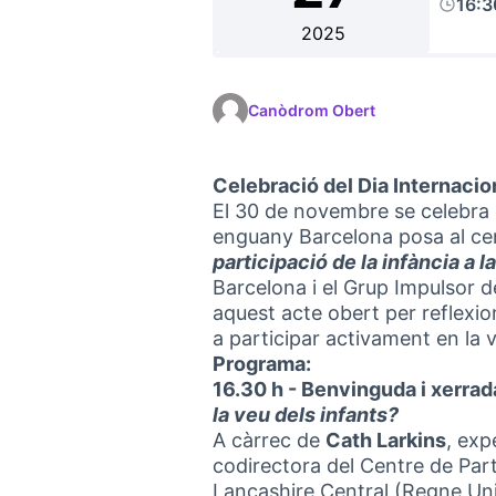
16:
2025
Canòdrom Obert
Celebració del Dia Internacio
El 30 de novembre se celebra e
enguany Barcelona posa al cent
participació de la infància a 
Barcelona i el Grup Impulsor d
aquest acte obert per reflexio
a participar activament en la v
Programa:
16.30 h - Benvinguda i xerrad
la veu dels infants?
A càrrec de
Cath Larkins
, exp
codirectora del Centre de Parti
Lancashire Central (Regne Uni