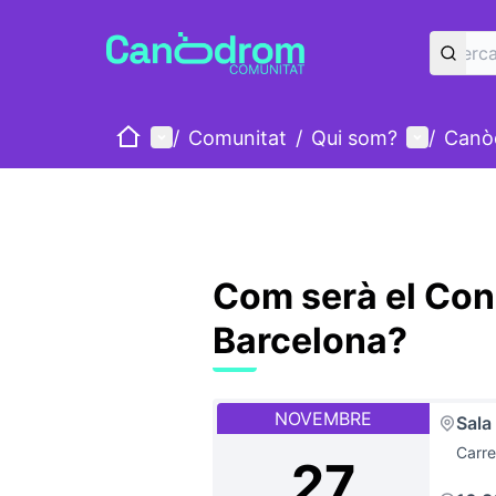
Inici
Menú principal
Menú d'u
/
Comunitat
/
Qui som?
/
Canò
Com serà el Cons
Barcelona?
NOVEMBRE
Sala
Carre
27