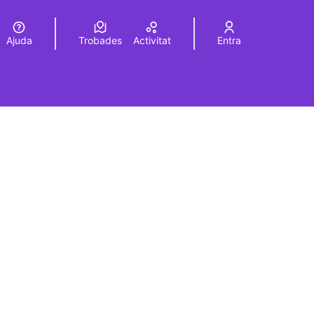
Ajuda
Trobades
Activitat
Entra
Elegir el idioma
Choose language