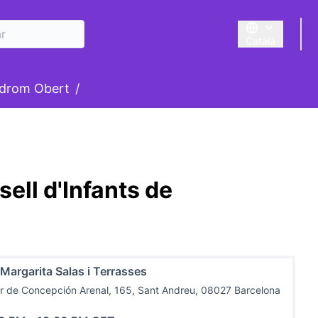
Català
Triar la llengua
suari
drom Obert
/
ell d'Infants de
 Margarita Salas i Terrasses
r de Concepción Arenal, 165, Sant Andreu, 08027 Barcelona