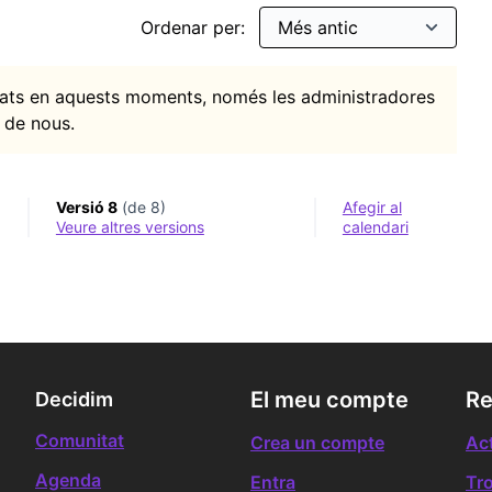
Ordenar per:
itats en aquests moments, només les administradores
 de nous.
Versió 8
(de 8)
Afegir al
veure altres versions
calendari
El meu compte
Re
Decidim
Comunitat
Crea un compte
Act
Agenda
Entra
Tr