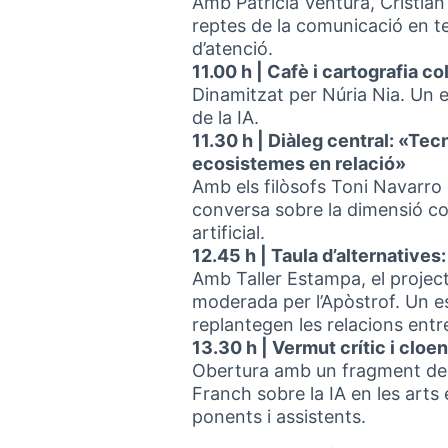
Amb Patricia Ventura, Cristian
reptes de la comunicació en temp
d’atenció.
11.00 h | Cafè i cartografia col
Dinamitzat per Núria Nia. Un 
de la IA.
11.30 h | Diàleg central: «Te
ecosistemes en relació»
Amb els filòsofs Toni Navarro
conversa sobre la dimensió col·l
artificial.
12.45 h | Taula d’alternative
Amb Taller Estampa, el projec
moderada per l’Apòstrof. Un e
replantegen les relacions entre
13.30 h | Vermut crític i clo
Obertura amb un fragment de 
Franch sobre la IA en les arts
ponents i assistents.