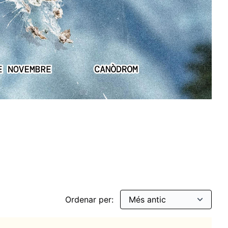
itats
ar per: Cultura digital
Ordenar per: