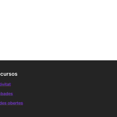
cursos
ivitat
obades
des obertes