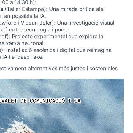
0.00 a 14.30 h):
va
(Taller Estampa): Una mirada crítica als
 fan possible la IA.
wford i Vladan Joler): Una investigació visual
xió entre tecnologia i poder.
rof): Projecte experimental que explora la
na xarxa neuronal.
: Instal·lació escènica i digital que reimagina
IA i el deep fake.
ectivament alternatives més justes i sostenibles