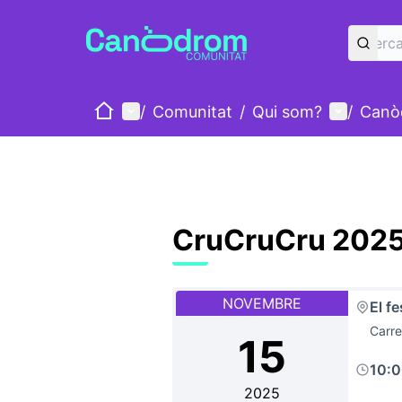
Inici
Menú principal
Menú d'u
/
Comunitat
/
Qui som?
/
Canò
CruCruCru 202
NOVEMBRE
El fe
Carre
15
10:
2025