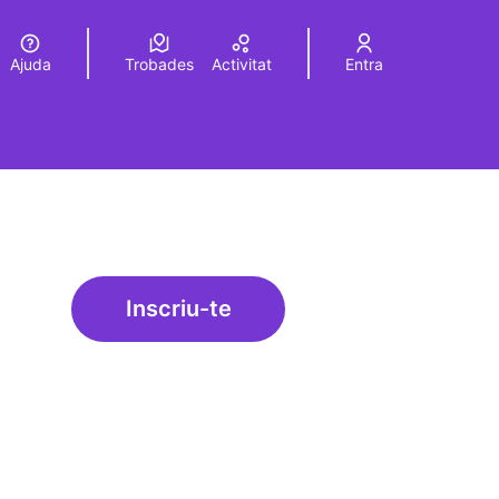
Ajuda
Trobades
Activitat
Entra
Elegir el idioma
Choose language
Inscriu-te