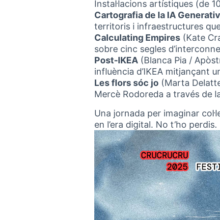
Instal·lacions artístiques (de 1
Cartografia de la IA Generati
territoris i infraestructures que
Calculating Empires
(Kate Cra
sobre cinc segles d’interconne
Post-IKEA
(Blanca Pia / Apòst
influència d’IKEA mitjançant u
Les flors sóc jo
(Marta Delatte)
Mercè Rodoreda a través de la 
Una jornada per imaginar col·l
en l’era digital. No t’ho perdis.