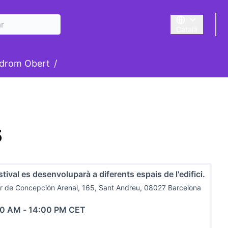
Català
Triar la llengua
suari
drom Obert
/
5
stival es desenvoluparà a diferents espais de l'edifici.
r de Concepción Arenal, 165, Sant Andreu, 08027 Barcelona
00 AM
-
14:00 PM CET