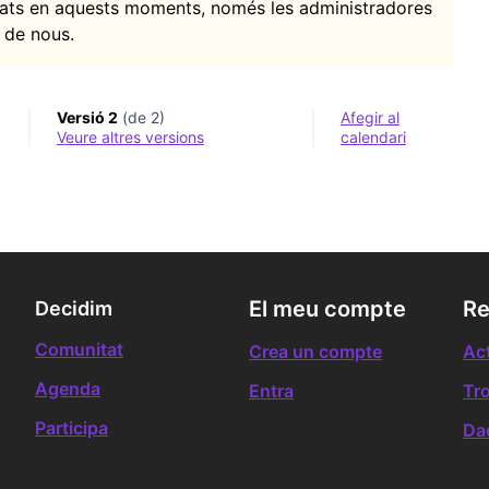
itats en aquests moments, només les administradores
 de nous.
Versió 2
(de 2)
Afegir al
veure altres versions
calendari
El meu compte
Re
Decidim
Comunitat
Crea un compte
Act
Agenda
Entra
Tr
Participa
Da