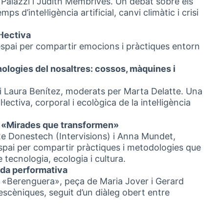
 Palazzi i Judith Membrives. Un debat sobre els
s d’intel·ligència artificial, canvi climàtic i crisi
·lectiva
espai per compartir emocions i pràctiques entorn
cnologies del nosaltres: cossos, màquines i
 i Laura Benítez, moderats per Marta Delatte. Una
ectiva, corporal i ecològica de la intel·ligència
s: «Mirades que transformen»
te Donestech (Intervisions) i Anna Mundet,
spai per compartir pràctiques i metodologies que
 tecnologia, ecologia i cultura.
enda performativa
«Berenguera», peça de Maria Jover i Gerard
 escèniques, seguit d’un diàleg obert entre