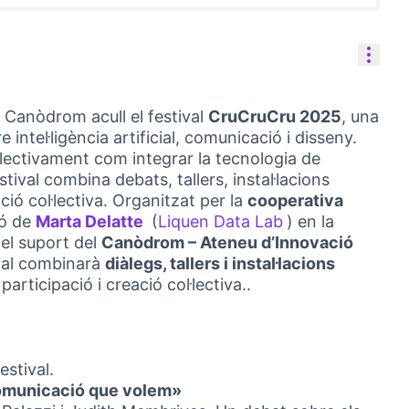
Cont
 Canòdrom acull el festival
CruCruCru 2025
, una
e intel·ligència artificial, comunicació i disseny.
·lectivament com integrar la tecnologia de
stival combina debats, tallers, instal·lacions
ció col·lectiva. Organitzat per la
cooperativa
ió de
Marta Delatte
(
Liquen Data Lab
) en la
(Link externo)
(Link externo)
 el suport del
Canòdrom – Ateneu d’Innovació
ival combinarà
diàlegs, tallers i instal·lacions
rticipació i creació col·lectiva..
estival.
 comunicació que volem»