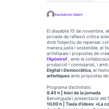
Canòdrom Obert
El dissabte 15 de novembre, el
jornada de reflexió crítica sobr
Amb l’objectiu de repensar col
manera justa i sostenible, el fe
artístiques i propostes de crea
l’Apòstrof
, amb la col·laborac
(Link externo)
producció i comissariat, i amb
Digital i Democràtica
, el fest
artístiques
amb propostes de pa
Programa d’activitats:
9.45 h | Inici de la jornada
Benvinguda i presentació del f
10.00 h | Taula d’idees: «La