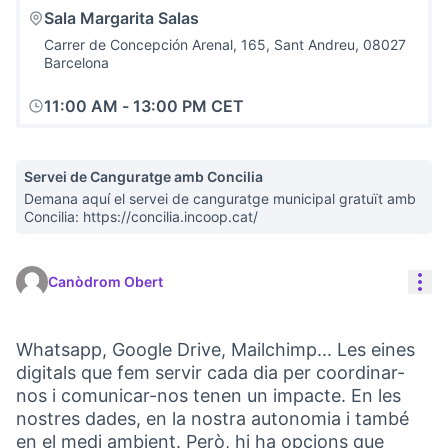
Sala Margarita Salas
Carrer de Concepción Arenal, 165, Sant Andreu, 08027
Barcelona
11:00 AM
-
13:00 PM CET
Servei de Canguratge amb Concilia
Demana aquí el servei de canguratge municipal gratuït amb
Concilia: https://concilia.incoop.cat/
Con
Canòdrom Obert
Whatsapp, Google Drive, Mailchimp... Les eines
digitals que fem servir cada dia per coordinar-
nos i comunicar-nos tenen un impacte. En les
nostres dades, en la nostra autonomia i també
en el medi ambient. Però, hi ha opcions que