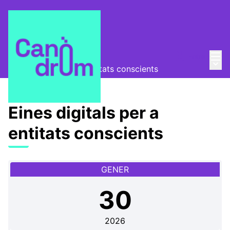
Menú
Entra
Canòdrom Obert
/
Menú 
Eines digitals per a entitats conscients
Eines digitals per a
entitats conscients
GENER
30
2026