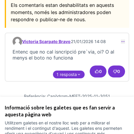
Els comentaris estan deshabilitats en aquests
moments, només les administradores poden
respondre o publicar-ne de nous.
Victoria Scarpato Bravo
21/01/2026 14:08
Comentari 23709
Entenc que no cal isncripció pre`via, oi? O al
menys el boto no funciona
0
0
1 resposta
Referència: Canòdrom-MEET-2025-11-3051
Versió 6
(de 6)
veure altres versions
Informació sobre les galetes que es fan servir a
Afegir al calendari
aquesta pàgina web
Utilitzem galetes en el nostre lloc web per a millorar el
Termes i condicions d'ús
rendiment i el contingut d'aquest. Les galetes ens permeten
Configuració de les galetes
oferir una experiència d'usuari i uns continguts més