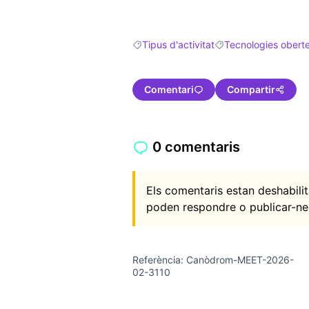
Tipus d'activitat
Tecnologies obert
Resultats en filtrar per: Tipus d'activitat
Resultats en filtrar 
Comentari
Compartir
0 comentaris
Els comentaris estan deshabil
poden respondre o publicar-ne
Referència: Canòdrom-MEET-2026-
02-3110