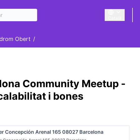
Català
Triar la llengua
suari
drom Obert
/
elona Community Meetup -
alabilitat i bones
er Concepción Arenal 165 08027 Barcelona