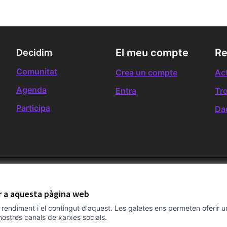
El meu compte
Re
Decidim
Comunitat
Crea un compte
Act
Agenda
Entra
Tr
Participa
Da
ir a aquesta pàgina web
el rendiment i el contingut d'aquest. Les galetes ens permeten oferir 
nostres canals de xarxes socials.