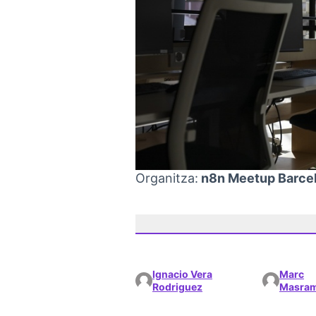
Organitza:
n8n Meetup Barce
Ignacio Vera
Marc
Rodriguez
Masra