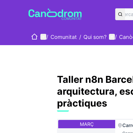
Inici
Menú principal
Menú d'u
/
Comunitat
/
Qui som?
/
Canò
Taller n8n Barc
arquitectura, esc
pràctiques
MARÇ
Carr