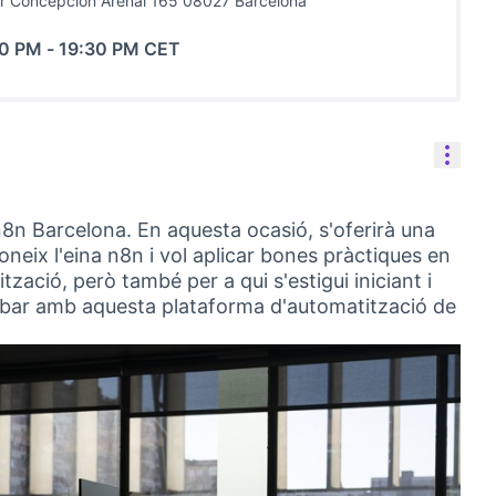
r Concepción Arenal 165 08027 Barcelona
00 PM
-
19:30 PM CET
Cont
8n Barcelona. En aquesta ocasió, s'oferirà una
oneix l'eina n8n i vol aplicar bones pràctiques en
tzació, però també per a qui s'estigui iniciant i
rribar amb aquesta plataforma d'automatització de