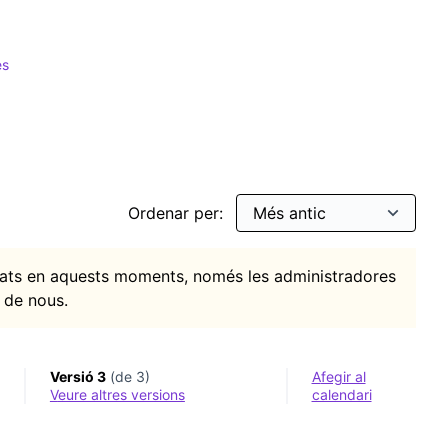
es
per: Tecnologies obertes
Ordenar per:
itats en aquests moments, només les administradores
 de nous.
Versió 3
(de 3)
Afegir al
veure altres versions
calendari