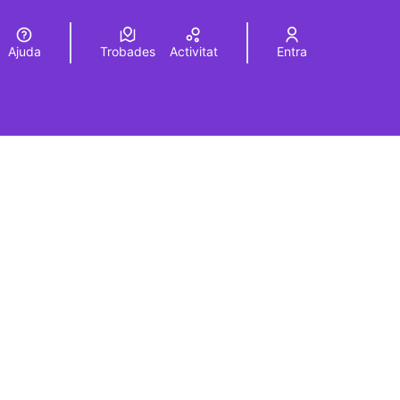
Ajuda
Trobades
Activitat
Entra
Elegir el idioma
Choose language