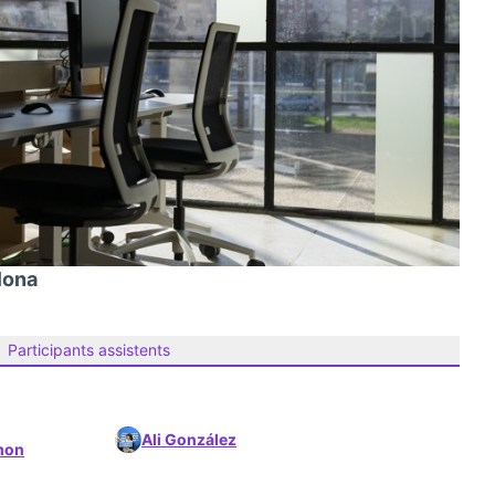
lona
Participants assistents
Ali González
mon