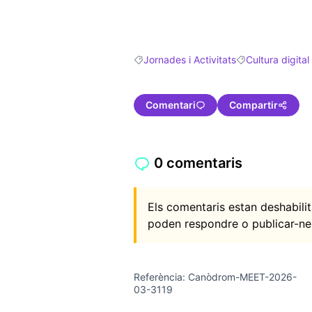
Jornades i Activitats
Cultura digital
Resultats en filtrar per: Jornades i Activ
Resultats en filtr
Comentari
Compartir
0 comentaris
Els comentaris estan deshabil
poden respondre o publicar-ne
Referència: Canòdrom-MEET-2026-
03-3119