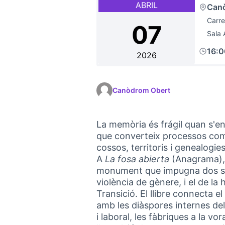
ABRIL
Can
Carre
07
Sala 
16:
2026
Canòdrom Obert
La memòria és frágil quan s'en
que converteix processos comp
cossos, territoris i genealogi
A
La fosa abierta
(Anagrama)
monument que impugna dos silen
violència de gènere, i el de la h
Transició. El llibre connecta e
amb les diàspores internes del
i laboral, les fàbriques a la vor