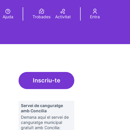
Ajuda
Trobades
Activitat
Entra
Elegir el idioma
Choose language
Inscriu-te
Servei de canguratge
amb Concilia
Demana aquí el servei de
canguratge municipal
gratuït amb Concilia: