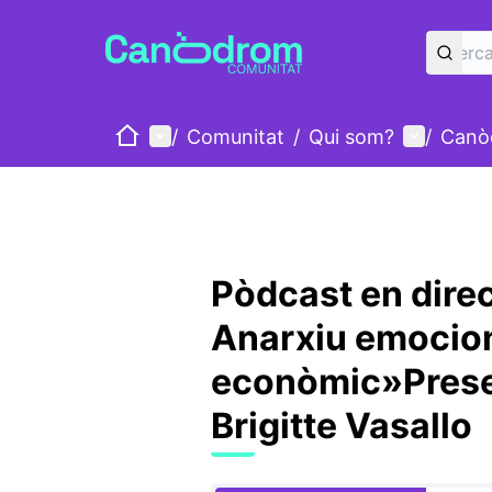
Inici
Menú principal
Menú d'u
/
Comunitat
/
Qui som?
/
Canò
Pòdcast en direc
Anarxiu emocion
econòmic»Presen
Brigitte Vasallo