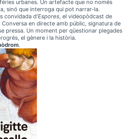
rifèries urbanes. Un artefacte que no només
a, sinó que interroga qui pot narrar-la.
 és convidada d'
Espores
, el videopòdcast de
Conversa en directe amb públic, signatura de
ense pressa. Un moment per qüestionar plegades
ogrés, el gènere i la història.
nòdrom
.