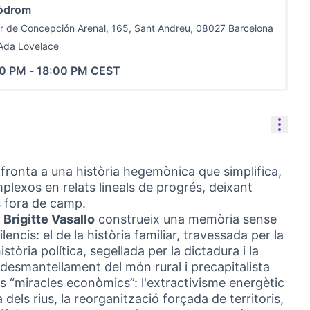
òdrom
r de Concepción Arenal, 165, Sant Andreu, 08027 Barcelona
Ada Lovelace
00 PM
-
18:00 PM CEST
Cont
fronta a una història hegemònica que simplifica,
lexos en relats lineals de progrés, deixant
es fora de camp.
,
Brigitte Vasallo
construeix una memòria sense
cis: el de la història familiar, travessada per la
istòria política, segellada per la dictadura i la
l desmantellament del món rural i precapitalista
s “miracles econòmics”: l'extractivisme energètic
a dels rius, la reorganització forçada de territoris,