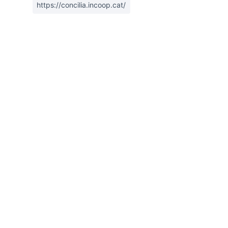
https://concilia.incoop.cat/
rols de recursos