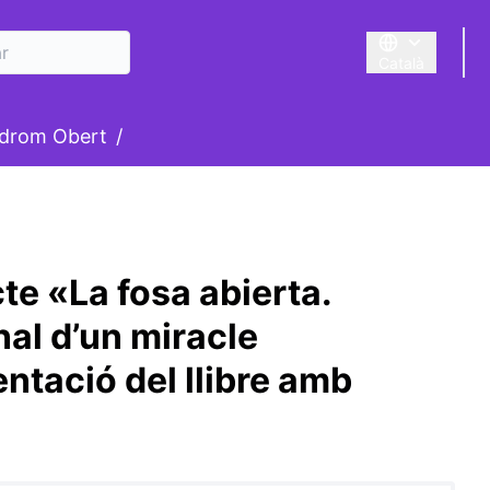
Català
Triar la llengua
suari
drom Obert
/
te «La fosa abierta.
al d’un miracle
tació del llibre amb