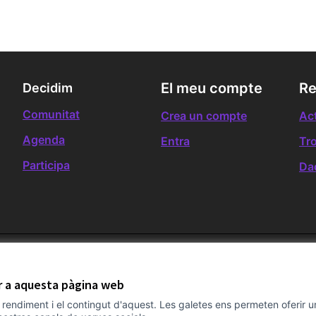
El meu compte
Re
Decidim
Comunitat
Crea un compte
Act
Agenda
Entra
Tr
Participa
Da
ir a aquesta pàgina web
el rendiment i el contingut d'aquest. Les galetes ens permeten oferir 