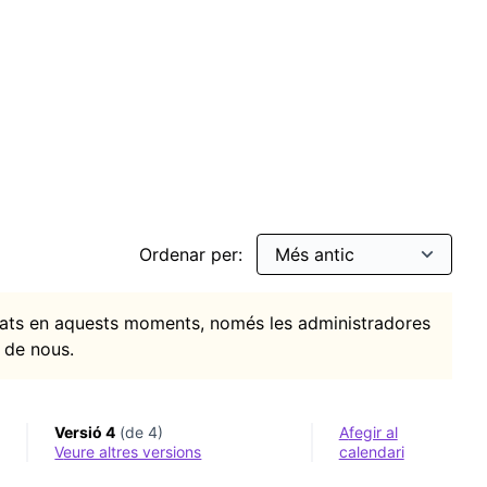
itats
ar per: Cultura digital
Ordenar per:
itats en aquests moments, només les administradores
 de nous.
Versió 4
(de 4)
Afegir al
veure altres versions
calendari