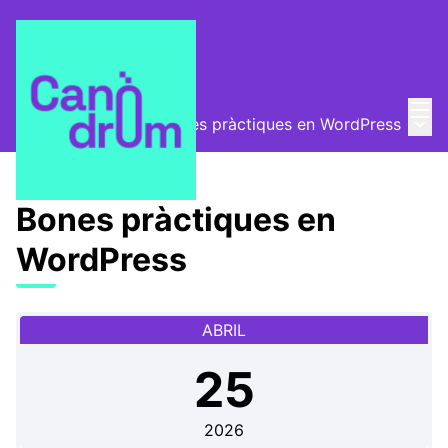
Menú
Entra
Menú 
Canòdrom Obert
/
Bones pràctiques en WordPress
Bones pràctiques en
WordPress
ABRIL
25
2026