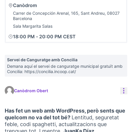
Canòdrom
Carrer de Concepción Arenal, 165, Sant Andreu, 08027
Barcelona
Sala Margarita Salas
18:00 PM
-
20:00 PM CEST
Servei de Canguratge amb Concilia
Demana aquí el servei de canguratge municipal gratuït amb
Concilia: https://concilia.incoop.cat/
Con
Canòdrom Obert
Has fet un web amb WordPress, però sents que
quelcom no va del tot bé?
Lentitud, seguretat
feble, codi spaghetti, actualitzacions que
trenquen tot. I mentre,
JuanKa Díaz
,