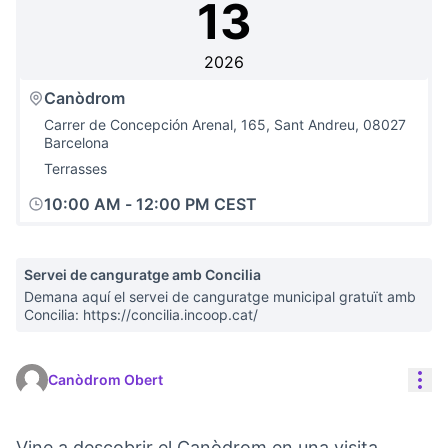
13
2026
Canòdrom
Carrer de Concepción Arenal, 165, Sant Andreu, 08027
Barcelona
Terrasses
10:00 AM
-
12:00 PM CEST
Servei de canguratge amb Concilia
Demana aquí el servei de canguratge municipal gratuït amb
Concilia: https://concilia.incoop.cat/
Con
Canòdrom Obert
Vine a descobrir el Canòdrom en una visita