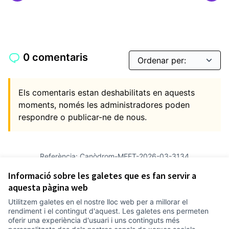
0 comentaris
Els comentaris estan deshabilitats en aquests
moments, només les administradores poden
respondre o publicar-ne de nous.
Referència: Canòdrom-MEET-2026-03-3134
Versió 5
(de 5)
veure altres versions
Informació sobre les galetes que es fan servir a
Afegir al calendari
aquesta pàgina web
Utilitzem galetes en el nostre lloc web per a millorar el
Termes i condicions d'ús
rendiment i el contingut d'aquest. Les galetes ens permeten
Configuració de les galetes
oferir una experiència d'usuari i uns continguts més
Comunitat Canòdrom a Facebook
(Link externo)
Comunitat Canòdrom a Instagram
(Link externo)
Comunitat Canòdrom a YouTube
(Link externo)
Català