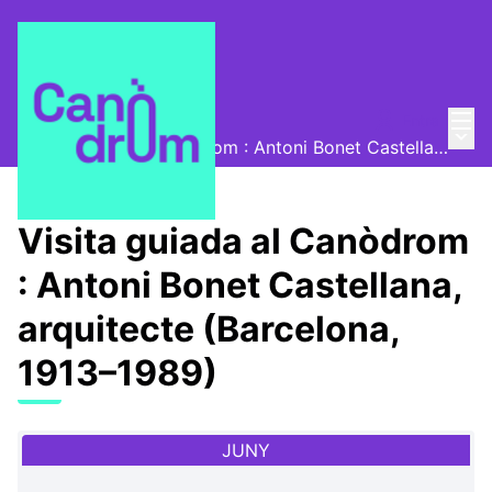
Menú
Entra
Canòdrom Obert
/
Menú 
Visita guiada al Canòdrom : Antoni Bonet Castellana, arquitecte (Barcelona, 1913–1989)
Visita guiada al Canòdrom
: Antoni Bonet Castellana,
arquitecte (Barcelona,
1913–1989)
JUNY