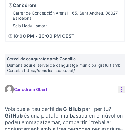
Canòdrom
Carrer de Concepción Arenal, 165, Sant Andreu, 08027
Barcelona
Sala Hedy Lamarr
18:00 PM
-
20:00 PM CEST
Servei de canguratge amb Concilia
Demana aquí el servei de canguratge municipal gratuït amb
Concilia: https://concilia.incoop.cat/
Con
Canòdrom Obert
Vols que el teu perfil de
GitHub
parli per tu?
GitHub
és una plataforma basada en el núvol on
podeu emmagatzemar, compartir i treballar
conjuntament amb altres persones per escriure-