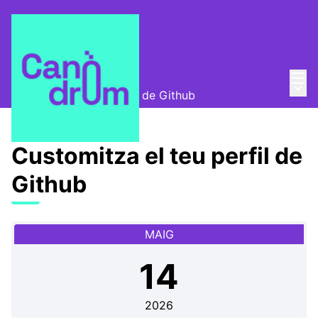
Menú
Entra
Canòdrom Obert
/
Menú 
Customitza el teu perfil de Github
Customitza el teu perfil de
Github
MAIG
14
2026