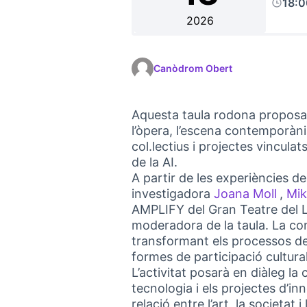
18:
2026
Canòdrom Obert
Aquesta taula rodona proposa o
l’òpera, l’escena contemporània
col.lectius i projectes vinculats
de la AI.
A partir de les experiències d
investigadora
Joana Moll
,
Mik
(Link
AMPLIFY del Gran Teatre del Lic
moderadora de la taula. La co
transformant els processos de c
formes de participació cultural
L’activitat posarà en diàleg la 
tecnologia i els projectes d’i
relació entre l’art, la societat i