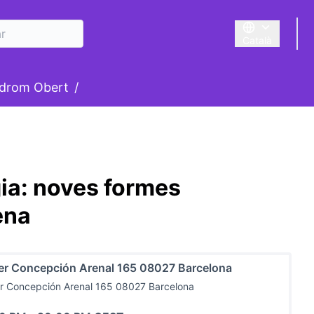
Català
Triar la llengua
suari
drom Obert
/
gia: noves formes
ena
er Concepción Arenal 165 08027 Barcelona
r Concepción Arenal 165 08027 Barcelona