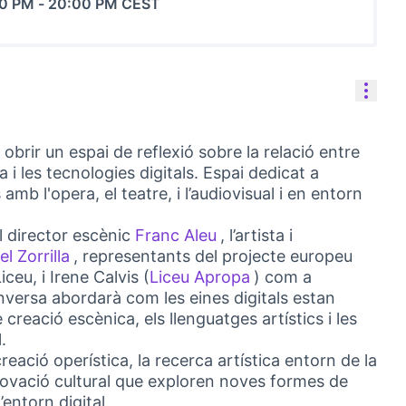
00 PM
-
20:00 PM CEST
Cont
brir un espai de reflexió sobre la relació entre
 i les tecnologies digitals. Espai dedicat a
 amb l'opera, el teatre, i l’audiovisual i en entorn
el director escènic
Franc Aleu
, l’artista i
(Link externo)
el Zorrilla
, representants del projecte europeu
 externo)
(Link externo)
eu, i Irene Calvis (
Liceu Apropa
) com a
(Link externo)
nversa abordarà com les eines digitals estan
reació escènica, els llenguatges artístics i les
.
creació operística, la recerca artística entorn de la
nnovació cultural que exploren noves formes de
 l’entorn digital.