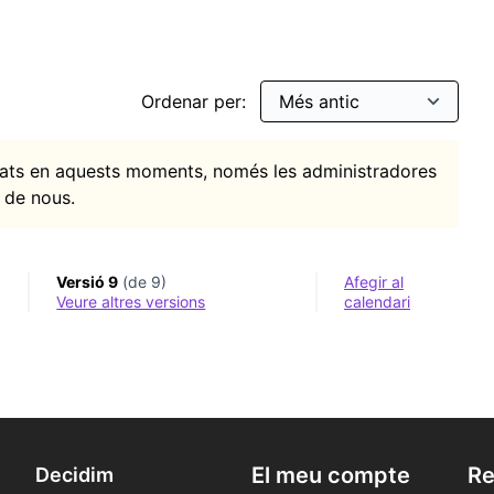
Ordenar per:
itats en aquests moments, només les administradores
 de nous.
Versió 9
(de 9)
Afegir al
veure altres versions
calendari
El meu compte
Re
Decidim