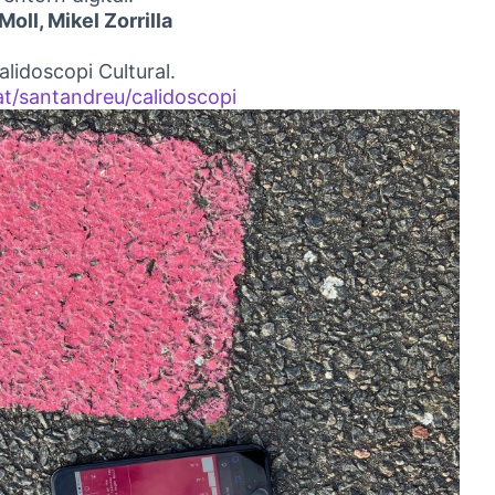
oll, Mikel Zorrilla
lidoscopi Cultural.
at/santandreu/calidoscopi
(Link externo)