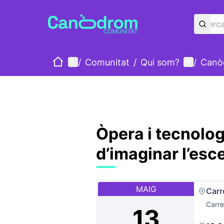
Inici
Menú principal
Menú d'u
/
Comunitat
/
Qui som?
/
Canò
Òpera i tecnolo
d’imaginar l’esc
MAIG
Carr
Carre
13