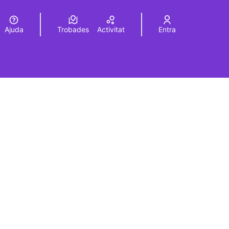
Ajuda
Trobades
Activitat
Entra
Elegir el idioma
Choose language